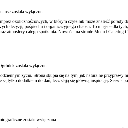
inanse
została wyłączona
 imprez okolicznościowych, w którym czytelnik może znaleźć porady do
ych decyzji, pośpiechu i organizacyjnego chaosu. To miejsce dla tyc
 oraz atmosfery całego spotkania. Nowości na stronie Menu i Catering 
gródek
została wyłączona
w codziennym życiu. Strona skupia się na tym, jak naturalne przyprawy
są tylko dodatkiem do dań, lecz stają się główną inspiracją. Serwis
otograficzne
została wyłączona