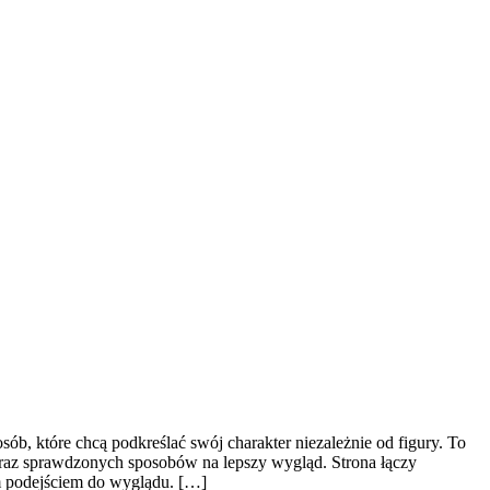
b, które chcą podkreślać swój charakter niezależnie od figury. To
i oraz sprawdzonych sposobów na lepszy wygląd. Strona łączy
ym podejściem do wyglądu. […]