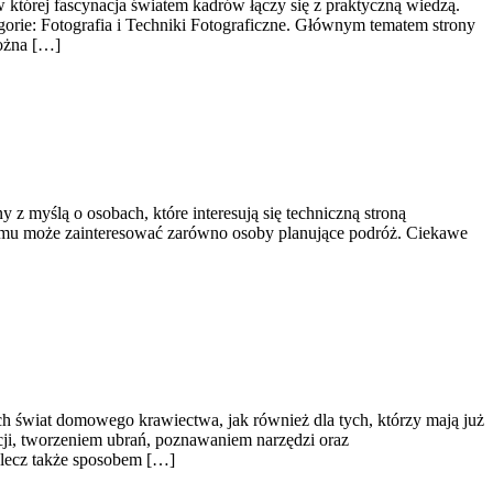
 której fascynacja światem kadrów łączy się z praktyczną wiedzą.
egorie: Fotografia i Techniki Fotograficzne. Głównym tematem strony
można […]
 z myślą o osobach, które interesują się techniczną stroną
czemu może zainteresować zarówno osoby planujące podróż. Ciekawe
ch świat domowego krawiectwa, jak również dla tych, którzy mają już
cji, tworzeniem ubrań, poznawaniem narzędzi oraz
 lecz także sposobem […]