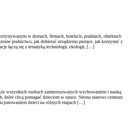
rzystywanym w domach, firmach, hotelach, pralniach, obiektach
esne pralnictwo, jak dobierać urządzenia piorące, jak korzystać z
je łączą się z tematyką technologii, ekologii, […]
także wszystkich osobach zainteresowanych wychowaniem i nauką.
ób, które chcą pomagać dzieciom w nauce. Strona stanowi centrum
nkcjonowaniem dzieci na różnych etapach […]