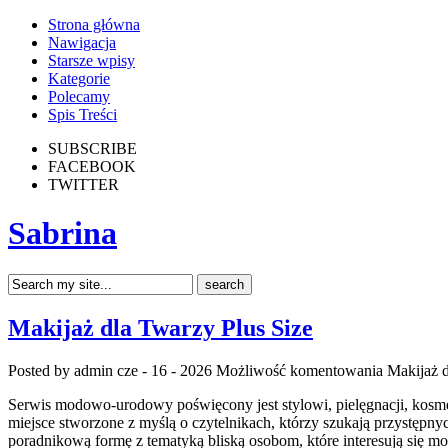
Strona główna
Nawigacja
Starsze wpisy
Kategorie
Polecamy
Spis Treści
SUBSCRIBE
FACEBOOK
TWITTER
Sabrina
Makijaż dla Twarzy Plus Size
Posted by admin
cze - 16 - 2026
Możliwość komentowania
Makijaż d
Serwis modowo-urodowy poświęcony jest stylowi, pielęgnacji, kosmet
miejsce stworzone z myślą o czytelnikach, którzy szukają przystępny
poradnikową formę z tematyką bliską osobom, które interesują się 