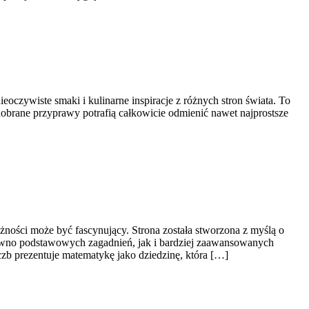
eoczywiste smaki i kulinarne inspiracje z różnych stron świata. To
dobrane przyprawy potrafią całkowicie odmienić nawet najprostsze
żności może być fascynujący. Strona została stworzona z myślą o
równo podstawowych zagadnień, jak i bardziej zaawansowanych
zb prezentuje matematykę jako dziedzinę, która […]