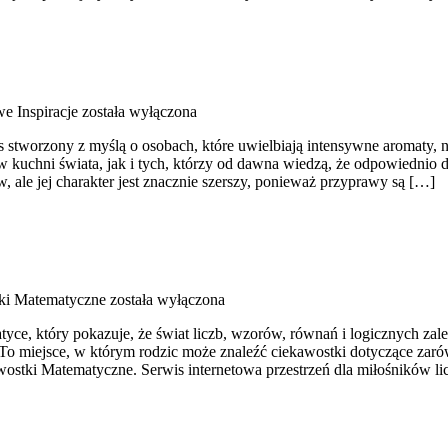
e Inspiracje
została wyłączona
is stworzony z myślą o osobach, które uwielbiają intensywne aromaty, ni
w kuchni świata, jak i tych, którzy od dawna wiedzą, że odpowiednio 
 ale jej charakter jest znacznie szerszy, ponieważ przyprawy są […]
ki Matematyczne
została wyłączona
ce, który pokazuje, że świat liczb, wzorów, równań i logicznych zale
 To miejsce, w którym rodzic może znaleźć ciekawostki dotyczące za
tki Matematyczne. Serwis internetowa przestrzeń dla miłośników lic