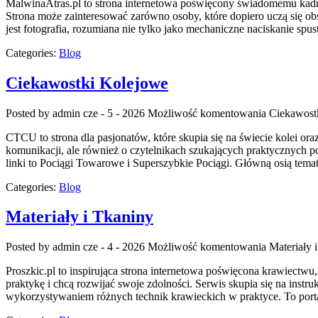
MalwinaAtras.pl to strona internetowa poświęcony świadomemu kadrow
Strona może zainteresować zarówno osoby, które dopiero uczą się obsł
jest fotografia, rozumiana nie tylko jako mechaniczne naciskanie spu
Categories:
Blog
Ciekawostki Kolejowe
Posted by admin
cze - 5 - 2026
Możliwość komentowania
Ciekawost
CTCU to strona dla pasjonatów, które skupia się na świecie kolei ora
komunikacji, ale również o czytelnikach szukających praktycznych p
linki to Pociągi Towarowe i Superszybkie Pociągi. Główną osią tem
Categories:
Blog
Materiały i Tkaniny
Posted by admin
cze - 4 - 2026
Możliwość komentowania
Materiały 
Proszkic.pl to inspirująca strona internetowa poświęcona krawiectw
praktykę i chcą rozwijać swoje zdolności. Serwis skupia się na ins
wykorzystywaniem różnych technik krawieckich w praktyce. To porta