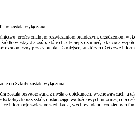
 Plam
została wyłączona
ralnictwu, profesjonalnym rozwiązaniom pralniczym, urządzeniom wyko
ódło wiedzy dla osób, które chcą lepiej zrozumieć, jak działa współcz
ać ekonomiczny proces prania. To miejsce, w którym użytkowe informac
anie do Szkoły
została wyłączona
, która została przygotowana z myślą o opiekunach, wychowawcach, a 
dszkolnych oraz szkół, dostarczając wartościowych informacji dla os
esujące informacje związane z edukacją, wychowaniem i codziennym fu