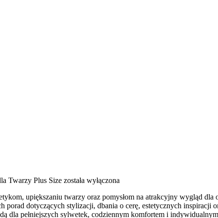
la Twarzy Plus Size
została wyłączona
ykom, upiększaniu twarzy oraz pomysłom na atrakcyjny wygląd dla osó
ch porad dotyczących stylizacji, dbania o cerę, estetycznych inspiracj
modą dla pełniejszych sylwetek, codziennym komfortem i indywidualn