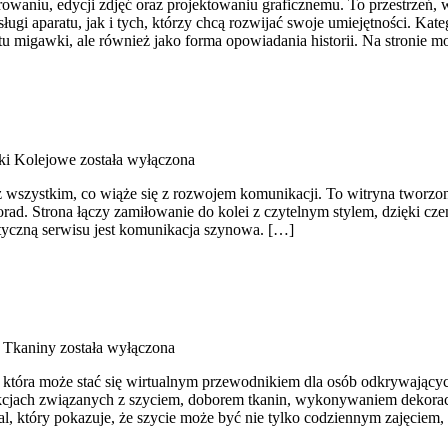
aniu, edycji zdjęć oraz projektowaniu graficznemu. To przestrzeń, w
ugi aparatu, jak i tych, którzy chcą rozwijać swoje umiejętności. Kat
stu migawki, ale również jako forma opowiadania historii. Na stronie 
ki Kolejowe
została wyłączona
z wszystkim, co wiąże się z rozwojem komunikacji. To witryna tworzony
orad. Strona łączy zamiłowanie do kolei z czytelnym stylem, dzięki 
atyczną serwisu jest komunikacja szynowa. […]
i Tkaniny
została wyłączona
u, która może stać się wirtualnym przewodnikiem dla osób odkrywający
trukcjach związanych z szyciem, doborem tkanin, wykonywaniem dekora
l, który pokazuje, że szycie może być nie tylko codziennym zajęciem,