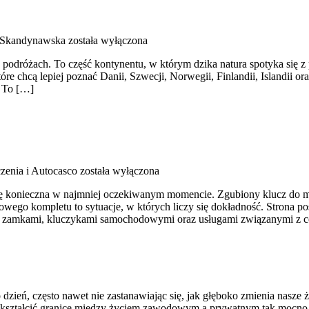
 Skandynawska
została wyłączona
 podróżach. To część kontynentu, w którym dzika natura spotyka się z
tóre chcą lepiej poznać Danii, Szwecji, Norwegii, Finlandii, Islandii 
. To […]
zenia i Autocasco
została wyłączona
 się konieczna w najmniej oczekiwanym momencie. Zgubiony klucz do m
go kompletu to sytuacje, w których liczy się dokładność. Strona poś
mi, zamkami, kluczykami samochodowymi oraz usługami związanymi z 
o dzień, często nawet nie zastanawiając się, jak głęboko zmienia nasze 
iekształcić granice między życiem zawodowym a prywatnym tak mocno,