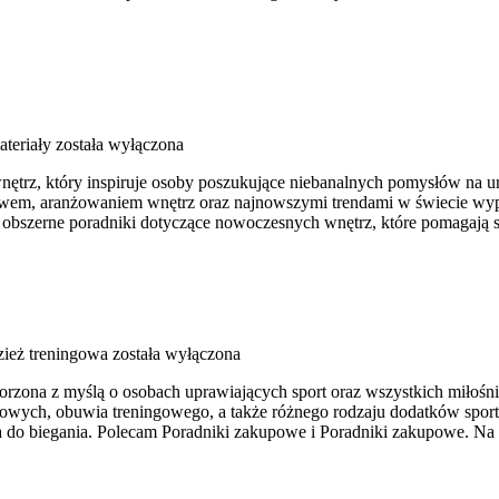
ateriały
została wyłączona
nętrz, który inspiruje osoby poszukujące niebanalnych pomysłów na 
ictwem, aranżowaniem wnętrz oraz najnowszymi trendami w świecie wyp
eźć obszerne poradniki dotyczące nowoczesnych wnętrz, które pomagaj
zież treningowa
została wyłączona
orzona z myślą o osobach uprawiających sport oraz wszystkich miłośni
owych, obuwia treningowego, a także różnego rodzaju dodatków sporto
do biegania. Polecam Poradniki zakupowe i Poradniki zakupowe. Na 