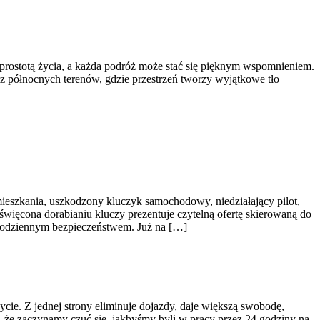
 prostotą życia, a każda podróż może stać się pięknym wspomnieniem.
oraz północnych terenów, gdzie przestrzeń tworzy wyjątkowe tło
ieszkania, uszkodzony kluczyk samochodowy, niedziałający pilot,
więcona dorabianiu kluczy prezentuje czytelną ofertę skierowaną do
codziennym bezpieczeństwem. Już na […]
życie. Z jednej strony eliminuje dojazdy, daje większą swobodę,
 że zaczynamy czuć się, jakbyśmy byli w pracy przez 24 godziny na