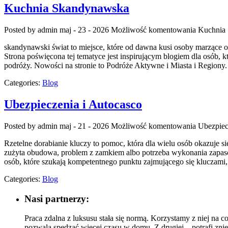
Kuchnia Skandynawska
Posted by admin
maj - 23 - 2026
Możliwość komentowania
Kuchnia
skandynawski świat to miejsce, które od dawna kusi osoby marzące o
Strona poświęcona tej tematyce jest inspirującym blogiem dla osób, k
podróży. Nowości na stronie to Podróże Aktywne i Miasta i Regiony
Categories:
Blog
Ubezpieczenia i Autocasco
Posted by admin
maj - 21 - 2026
Możliwość komentowania
Ubezpiec
Rzetelne dorabianie kluczy to pomoc, która dla wielu osób okazuje
zużyta obudowa, problem z zamkiem albo potrzeba wykonania zapasowe
osób, które szukają kompetentnego punktu zajmującego się klucza
Categories:
Blog
Nasi partnerzy:
Praca zdalna z luksusu stała się normą. Korzystamy z niej na c
pozwala spędzać więcej czasu w domu. Z drugiej – potrafi zn