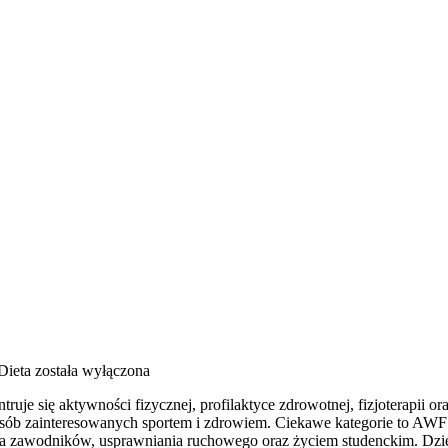
Dieta
została wyłączona
uje się aktywności fizycznej, profilaktyce zdrowotnej, fizjoterapii 
b zainteresowanych sportem i zdrowiem. Ciekawe kategorie to AWF i Li
 zawodników, usprawniania ruchowego oraz życiem studenckim. Dzięki