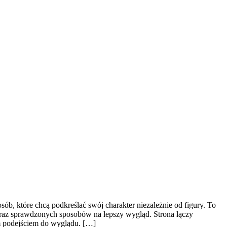
b, które chcą podkreślać swój charakter niezależnie od figury. To
i oraz sprawdzonych sposobów na lepszy wygląd. Strona łączy
ym podejściem do wyglądu. […]