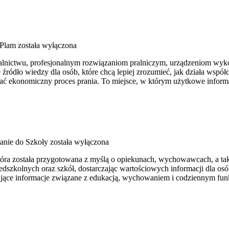
 Plam
została wyłączona
ralnictwu, profesjonalnym rozwiązaniom pralniczym, urządzeniom wyko
ódło wiedzy dla osób, które chcą lepiej zrozumieć, jak działa współcz
ać ekonomiczny proces prania. To miejsce, w którym użytkowe informac
anie do Szkoły
została wyłączona
, która została przygotowana z myślą o opiekunach, wychowawcach, a 
dszkolnych oraz szkół, dostarczając wartościowych informacji dla os
esujące informacje związane z edukacją, wychowaniem i codziennym fu