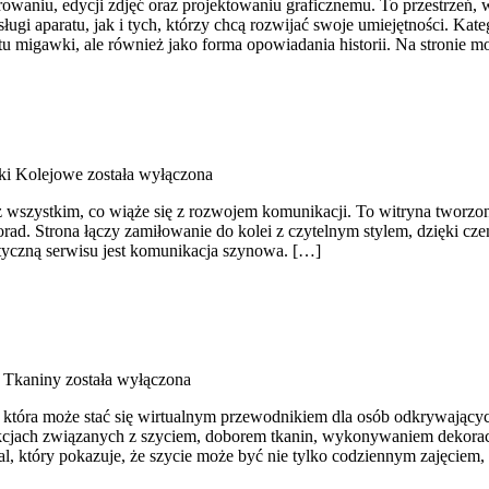
aniu, edycji zdjęć oraz projektowaniu graficznemu. To przestrzeń, w
ugi aparatu, jak i tych, którzy chcą rozwijać swoje umiejętności. Kat
stu migawki, ale również jako forma opowiadania historii. Na stronie 
ki Kolejowe
została wyłączona
z wszystkim, co wiąże się z rozwojem komunikacji. To witryna tworzony
orad. Strona łączy zamiłowanie do kolei z czytelnym stylem, dzięki 
atyczną serwisu jest komunikacja szynowa. […]
i Tkaniny
została wyłączona
u, która może stać się wirtualnym przewodnikiem dla osób odkrywający
trukcjach związanych z szyciem, doborem tkanin, wykonywaniem dekora
l, który pokazuje, że szycie może być nie tylko codziennym zajęciem,