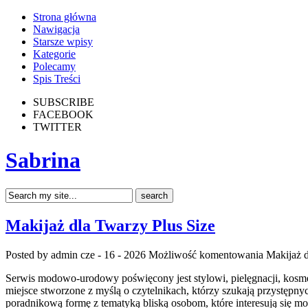
Strona główna
Nawigacja
Starsze wpisy
Kategorie
Polecamy
Spis Treści
SUBSCRIBE
FACEBOOK
TWITTER
Sabrina
Makijaż dla Twarzy Plus Size
Posted by admin
cze - 16 - 2026
Możliwość komentowania
Makijaż d
Serwis modowo-urodowy poświęcony jest stylowi, pielęgnacji, kosmet
miejsce stworzone z myślą o czytelnikach, którzy szukają przystępny
poradnikową formę z tematyką bliską osobom, które interesują się 