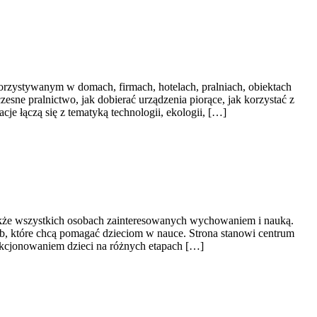
rzystywanym w domach, firmach, hotelach, pralniach, obiektach
esne pralnictwo, jak dobierać urządzenia piorące, jak korzystać z
je łączą się z tematyką technologii, ekologii, […]
także wszystkich osobach zainteresowanych wychowaniem i nauką.
ób, które chcą pomagać dzieciom w nauce. Strona stanowi centrum
nkcjonowaniem dzieci na różnych etapach […]