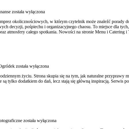
inanse
została wyłączona
 imprez okolicznościowych, w którym czytelnik może znaleźć porady do
ych decyzji, pośpiechu i organizacyjnego chaosu. To miejsce dla tyc
 oraz atmosfery całego spotkania. Nowości na stronie Menu i Catering 
gródek
została wyłączona
w codziennym życiu. Strona skupia się na tym, jak naturalne przyprawy
są tylko dodatkiem do dań, lecz stają się główną inspiracją. Serwis
otograficzne
została wyłączona