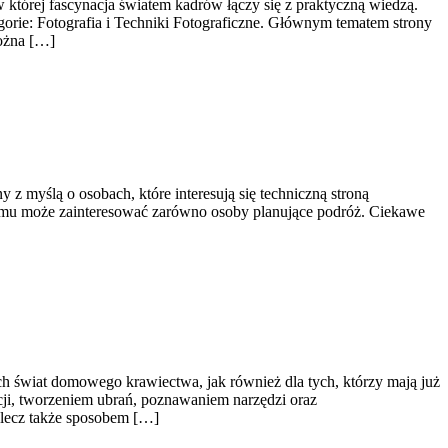
 której fascynacja światem kadrów łączy się z praktyczną wiedzą.
egorie: Fotografia i Techniki Fotograficzne. Głównym tematem strony
można […]
 z myślą o osobach, które interesują się techniczną stroną
czemu może zainteresować zarówno osoby planujące podróż. Ciekawe
ch świat domowego krawiectwa, jak również dla tych, którzy mają już
cji, tworzeniem ubrań, poznawaniem narzędzi oraz
 lecz także sposobem […]