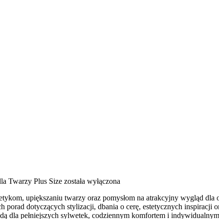
la Twarzy Plus Size
została wyłączona
ykom, upiększaniu twarzy oraz pomysłom na atrakcyjny wygląd dla osó
ch porad dotyczących stylizacji, dbania o cerę, estetycznych inspiracj
modą dla pełniejszych sylwetek, codziennym komfortem i indywidualn