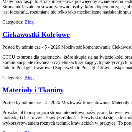
MalwinaAtras.pl to strona internetowa poświęcony świadomemu kadrow
Strona może zainteresować zarówno osoby, które dopiero uczą się obsł
jest fotografia, rozumiana nie tylko jako mechaniczne naciskanie spu
Categories:
Blog
Ciekawostki Kolejowe
Posted by admin
cze - 5 - 2026
Możliwość komentowania
Ciekawost
CTCU to strona dla pasjonatów, które skupia się na świecie kolei ora
komunikacji, ale również o czytelnikach szukających praktycznych p
linki to Pociągi Towarowe i Superszybkie Pociągi. Główną osią tem
Categories:
Blog
Materiały i Tkaniny
Posted by admin
cze - 4 - 2026
Możliwość komentowania
Materiały 
Proszkic.pl to inspirująca strona internetowa poświęcona krawiectw
praktykę i chcą rozwijać swoje zdolności. Serwis skupia się na ins
wykorzystywaniem różnych technik krawieckich w praktyce. To porta