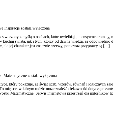
e Inspiracje
została wyłączona
is stworzony z myślą o osobach, które uwielbiają intensywne aromaty, ni
w kuchni świata, jak i tych, którzy od dawna wiedzą, że odpowiednio 
 ale jej charakter jest znacznie szerszy, ponieważ przyprawy są […]
ki Matematyczne
została wyłączona
ce, który pokazuje, że świat liczb, wzorów, równań i logicznych zale
 To miejsce, w którym rodzic może znaleźć ciekawostki dotyczące za
tki Matematyczne. Serwis internetowa przestrzeń dla miłośników lic