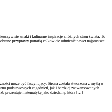
eoczywiste smaki i kulinarne inspiracje z różnych stron świata. To
dobrane przyprawy potrafią całkowicie odmienić nawet najprostsze
żności może być fascynujący. Strona została stworzona z myślą o
równo podstawowych zagadnień, jak i bardziej zaawansowanych
zb prezentuje matematykę jako dziedzinę, która […]