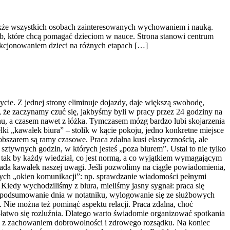
także wszystkich osobach zainteresowanych wychowaniem i nauką.
ób, które chcą pomagać dzieciom w nauce. Strona stanowi centrum
nkcjonowaniem dzieci na różnych etapach […]
życie. Z jednej strony eliminuje dojazdy, daje większą swobodę,
 że zaczynamy czuć się, jakbyśmy byli w pracy przez 24 godziny na
nu, a czasem nawet z łóżka. Tymczasem mózg bardzo lubi skojarzenia
ki „kawałek biura” – stolik w kącie pokoju, jedno konkretne miejsce
obszarem są ramy czasowe. Praca zdalna kusi elastycznością, ale
sztywnych godzin, w których jesteś „poza biurem”. Ustal to nie tylko
tak by każdy wiedział, co jest normą, a co wyjątkiem wymagającym
jada kawałek naszej uwagi. Jeśli pozwolimy na ciągłe powiadomienia,
nych „okien komunikacji”: np. sprawdzanie wiadomości pełnymi
 Kiedy wychodziliśmy z biura, mieliśmy jasny sygnał: praca się
ie podsumowanie dnia w notatniku, wylogowanie się ze służbowych
. Nie można też pominąć aspektu relacji. Praca zdalna, choć
atwo się rozluźnia. Dlatego warto świadomie organizować spotkania
byle z zachowaniem dobrowolności i zdrowego rozsądku. Na koniec