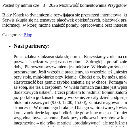
Posted by admin
cze - 3 - 2026
Możliwość komentowania
Przygotow
Biały Kotek to dynamicznie rozwijająca się przestrzeń internetowa
Serwis skupia się na tematyce placówek opiekuńczych, placówek prze
informacji, w której można znaleźć porady, opracowania oraz inter
Categories:
Blog
Nasi partnerzy:
Praca zdalna z luksusu stała się normą. Korzystamy z niej na c
pozwala spędzać więcej czasu w domu. Z drugiej – potrafi zn
dobę. Pierwszym wyzwaniem jest miejsce. W idealnym świecie 
przestrzenne. Jeśli wszędzie pracujemy, to wszędzie też „nies
przy stole, mini-biurko przy ścianie. Chodzi o to, by mózg mi
elastyczność bez granic szybko zmienia się w chaos. Pomaga wy
ze sobą, ale też z zespołem. W wielu firmach zasadne jest wpi
dodatkowych ustaleń. Trzeci problem to nadmiar komunikatorów
już po kilku godzinach mamy wrażenie, że cały dzień „odpisu
blokami czasowymi (9:00, 12:00, 15:00), zamiast reagowania na
skończyła. W domu tego brakuje. Dlatego warto stworzyć własn
kont, zamknięcie laptopa i odłożenie go w inne miejsce. To nie
wygodna, bywa samotna. Brak przypadkowych rozmów w kuchni,
integracyjne – nie tylko te stricte „produktywne”, ale też l