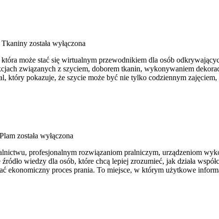
i Tkaniny
została wyłączona
u, która może stać się wirtualnym przewodnikiem dla osób odkrywający
trukcjach związanych z szyciem, doborem tkanin, wykonywaniem dekora
l, który pokazuje, że szycie może być nie tylko codziennym zajęciem,
 Plam
została wyłączona
ralnictwu, profesjonalnym rozwiązaniom pralniczym, urządzeniom wyko
ódło wiedzy dla osób, które chcą lepiej zrozumieć, jak działa współcz
ać ekonomiczny proces prania. To miejsce, w którym użytkowe informac