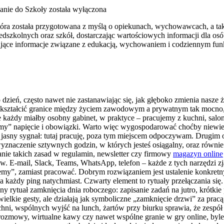
anie do Szkoły
została wyłączona
, która została przygotowana z myślą o opiekunach, wychowawcach, a 
dszkolnych oraz szkół, dostarczając wartościowych informacji dla os
esujące informacje związane z edukacją, wychowaniem i codziennym fu
o dzień, często nawet nie zastanawiając się, jak głęboko zmienia nasze 
iekształcić granice między życiem zawodowym a prywatnym tak mocno,
każdy miałby osobny gabinet, w praktyce – pracujemy z kuchni, salo
iemy” napięcie i obowiązki. Warto więc wygospodarować choćby niewiel
ał jasny sygnał: tutaj pracuję, poza tym miejscem odpoczywam. Drugim 
znaczenie sztywnych godzin, w których jesteś osiągalny, oraz równie 
sanie takich zasad w regulamin, newsletter czy firmowy
magazyn online
. E-mail, Slack, Teams, WhatsApp, telefon – każde z tych narzędzi z
jemy”, zamiast pracować. Dobrym rozwiązaniem jest ustalenie konkret
 każdy ping natychmiast. Czwarty element to rytuały przełączania się.
y rytuał zamknięcia dnia roboczego: zapisanie zadań na jutro, krótk
wielkie gesty, ale działają jak symboliczne „zamknięcie drzwi” za pracą
 wspólnych wyjść na lunch, żartów przy biurku sprawia, że zespół ł
uźne rozmowy, wirtualne kawy czy nawet wspólne granie w gry online, 