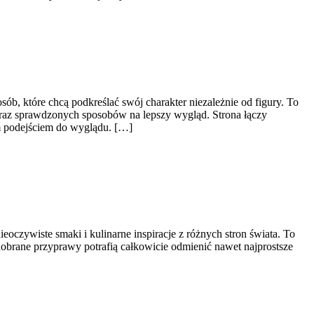
b, które chcą podkreślać swój charakter niezależnie od figury. To
i oraz sprawdzonych sposobów na lepszy wygląd. Strona łączy
ym podejściem do wyglądu. […]
eoczywiste smaki i kulinarne inspiracje z różnych stron świata. To
dobrane przyprawy potrafią całkowicie odmienić nawet najprostsze