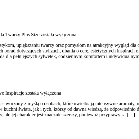
la Twarzy Plus Size
została wyłączona
ykom, upiększaniu twarzy oraz pomysłom na atrakcyjny wygląd dla osó
ch porad dotyczących stylizacji, dbania o cerę, estetycznych inspiracj
modą dla pełniejszych sylwetek, codziennym komfortem i indywidualn
e Inspiracje
została wyłączona
is stworzony z myślą o osobach, które uwielbiają intensywne aromaty, ni
w kuchni świata, jak i tych, którzy od dawna wiedzą, że odpowiednio 
 ale jej charakter jest znacznie szerszy, ponieważ przyprawy są […]