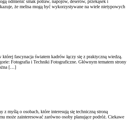
 mogą odmienić smak potraw, napojów, deserów, przekąsek i
 pokazuje, że melisa mogą być wykorzystywane na wiele nietypowych
 której fascynacja światem kadrów łączy się z praktyczną wiedzą.
egorie: Fotografia i Techniki Fotograficzne. Głównym tematem strony
można […]
 z myślą o osobach, które interesują się techniczną stroną
czemu może zainteresować zarówno osoby planujące podróż. Ciekawe