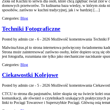
Zioła od Kuchni to serwis dla osób, które chcą zgłębiać świat ziół 
domowych przetworów. To kulinarna baza wiedzy, w którym zioła nie 
sposobów, zarówno w kuchni tradycyjnej, jak i w bardziej […]
Categories:
Blog
Techniki Fotograficzne
Posted by admin
cze - 6 - 2026
Możliwość komentowania
Techniki F
MalwinaAtras.pl to strona internetowa poświęcony świadomemu kadrow
Strona może zainteresować zarówno osoby, które dopiero uczą się obsł
jest fotografia, rozumiana nie tylko jako mechaniczne naciskanie spu
Categories:
Blog
Ciekawostki Kolejowe
Posted by admin
cze - 5 - 2026
Możliwość komentowania
Ciekawost
CTCU to strona dla pasjonatów, które skupia się na świecie kolei ora
komunikacji, ale również o czytelnikach szukających praktycznych p
linki to Pociągi Towarowe i Superszybkie Pociągi. Główną osią tem