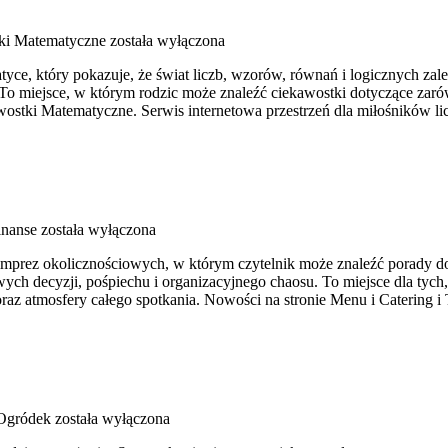
ki Matematyczne
została wyłączona
ce, który pokazuje, że świat liczb, wzorów, równań i logicznych zale
 To miejsce, w którym rodzic może znaleźć ciekawostki dotyczące za
tki Matematyczne. Serwis internetowa przestrzeń dla miłośników lic
inanse
została wyłączona
 imprez okolicznościowych, w którym czytelnik może znaleźć porady do
ych decyzji, pośpiechu i organizacyjnego chaosu. To miejsce dla tyc
 oraz atmosfery całego spotkania. Nowości na stronie Menu i Catering 
gródek
została wyłączona