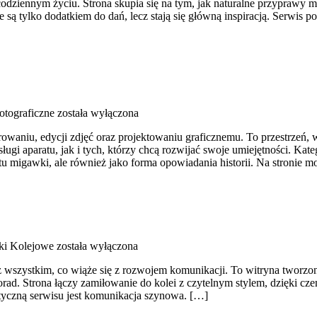
w codziennym życiu. Strona skupia się na tym, jak naturalne przyprawy
są tylko dodatkiem do dań, lecz stają się główną inspiracją. Serwis
otograficzne
została wyłączona
aniu, edycji zdjęć oraz projektowaniu graficznemu. To przestrzeń, w
ugi aparatu, jak i tych, którzy chcą rozwijać swoje umiejętności. Kat
stu migawki, ale również jako forma opowiadania historii. Na stronie 
ki Kolejowe
została wyłączona
z wszystkim, co wiąże się z rozwojem komunikacji. To witryna tworzony
orad. Strona łączy zamiłowanie do kolei z czytelnym stylem, dzięki 
atyczną serwisu jest komunikacja szynowa. […]