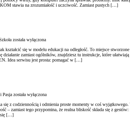
AKOM stawia na zrozumiałość i uczciwość. Zamiast pustych […]
Szkoła
została wyłączona
ak kształcić się w modelu edukacji na odległość. To miejsce stworzone 
 Cię działanie zamiast ogólników, znajdziesz tu instrukcje, które uła
EN. Idea serwisu jest prosta: pomagać w […]
i Pasja
została wyłączona
 się z codziennością i odmienia proste momenty w coś wyjątkowego. To
ść – zamiast tego przypomina, że realna bliskość składa się z gestów:
się […]