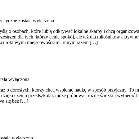
rystyczne
została wyłączona
lą o osobach, które lubią odkrywać lokalne skarby i chcą organizowa
estrzeń dla tych, którzy cenią spokój, ale też dla miłośników aktywnoś
kusi urokliwymi miejscowościami, innym razem […]
tała wyłączona
oraz o dorosłych, którzy chcą wspierać naukę w sposób przyjazny. To 
, dzięki czemu przedszkolak może próbować różne ścieżki i wybierać to
ywa się bez […]
ostała wyłączona