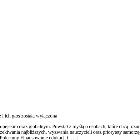
i ich głos
została wyłączona
jskim oraz globalnym. Powstał z myślą o osobach, które chcą rozumieć
czekiwania najbliższych, wyzwania nauczycieli oraz priorytety samorz
e. Polecamy Finansowanie edukacji i […]