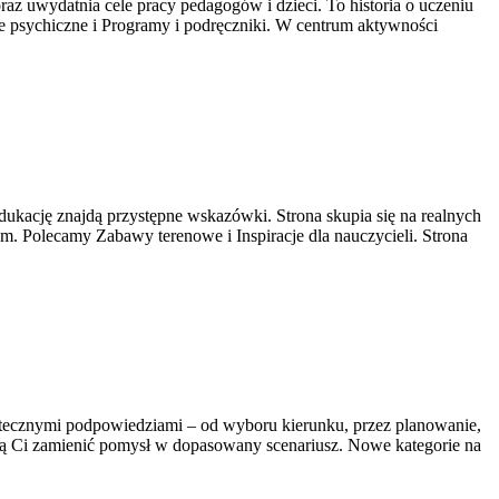
az uwydatnia cele pracy pedagogów i dzieci. To historia o uczeniu
e psychiczne i Programy i podręczniki. W centrum aktywności
cję znajdą przystępne wskazówki. Strona skupia się na realnych
 Polecamy Zabawy terenowe i Inspiracje dla nauczycieli. Strona
 użytecznymi podpowiedziami – od wyboru kierunku, przez planowanie,
gą Ci zamienić pomysł w dopasowany scenariusz. Nowe kategorie na