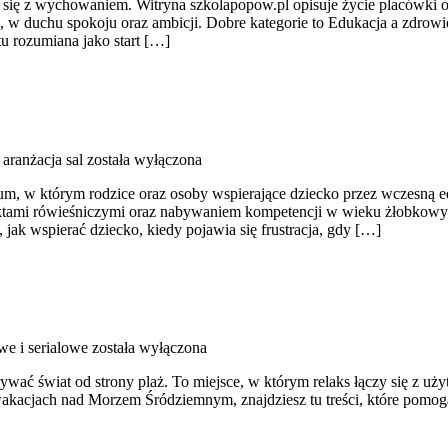
 się z wychowaniem. Witryna szkolapopow.pl opisuje życie placówki or
 w duchu spokoju oraz ambicji. Dobre kategorie to Edukacja a zdrowi
tu rozumiana jako start […]
 aranżacja sal
została wyłączona
tórym rodzice oraz osoby wspierające dziecko przez wczesną eduka
aktami rówieśniczymi oraz nabywaniem kompetencji w wieku żłobkowym.
 jak wspierać dziecko, kiedy pojawia się frustracja, gdy […]
we i serialowe
została wyłączona
dkrywać świat od strony plaż. To miejsce, w którym relaks łączy się z
wakacjach nad Morzem Śródziemnym, znajdziesz tu treści, które pomo