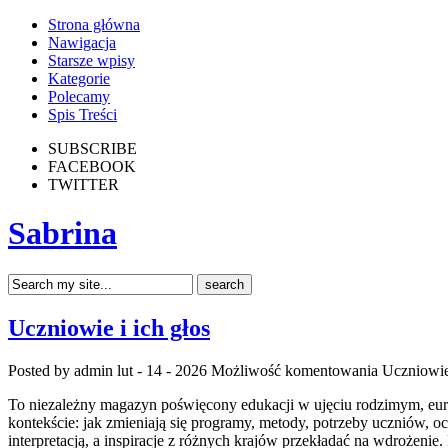
Strona główna
Nawigacja
Starsze wpisy
Kategorie
Polecamy
Spis Treści
SUBSCRIBE
FACEBOOK
TWITTER
Sabrina
Uczniowie i ich głos
Posted by admin
lut - 14 - 2026
Możliwość komentowania
Uczniowie 
To niezależny magazyn poświęcony edukacji w ujęciu rodzimym, europe
kontekście: jak zmieniają się programy, metody, potrzeby uczniów, o
interpretacją, a inspiracje z różnych krajów przekładać na wdrożeni