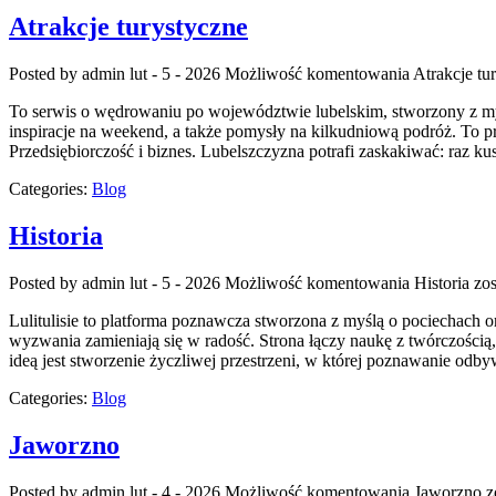
Atrakcje turystyczne
Posted by admin
lut - 5 - 2026
Możliwość komentowania
Atrakcje tu
To serwis o wędrowaniu po województwie lubelskim, stworzony z myś
inspiracje na weekend, a także pomysły na kilkudniową podróż. To prz
Przedsiębiorczość i biznes. Lubelszczyzna potrafi zaskakiwać: raz 
Categories:
Blog
Historia
Posted by admin
lut - 5 - 2026
Możliwość komentowania
Historia
zos
Lulitulisie to platforma poznawcza stworzona z myślą o pociechach 
wyzwania zamieniają się w radość. Strona łączy naukę z twórczością
ideą jest stworzenie życzliwej przestrzeni, w której poznawanie odb
Categories:
Blog
Jaworzno
Posted by admin
lut - 4 - 2026
Możliwość komentowania
Jaworzno
z