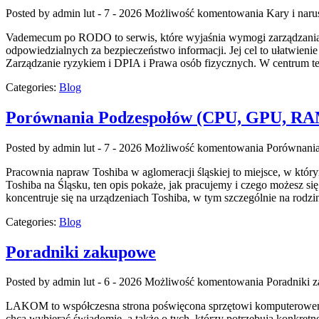
Posted by admin
lut - 7 - 2026
Możliwość komentowania
Kary i naru
Vademecum po RODO to serwis, które wyjaśnia wymogi zarządzania i
odpowiedzialnych za bezpieczeństwo informacji. Jej cel to ułatwieni
Zarządzanie ryzykiem i DPIA i Prawa osób fizycznych. W centrum te
Categories:
Blog
Porównania Podzespołów (CPU, GPU, R
Posted by admin
lut - 7 - 2026
Możliwość komentowania
Porównani
Pracownia napraw Toshiba w aglomeracji śląskiej to miejsce, w któr
Toshiba na Śląsku, ten opis pokaże, jak pracujemy i czego możesz s
koncentruje się na urządzeniach Toshiba, w tym szczególnie na rodzi
Categories:
Blog
Poradniki zakupowe
Posted by admin
lut - 6 - 2026
Możliwość komentowania
Poradniki 
LAKOM to współczesna strona poświęcona sprzętowi komputerowemu o
chcą wybierać świadomie, a także o tych, którzy potrzebują konkret