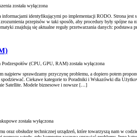
szenia
została wyłączona
nformacjami identyfikującymi po implementacji RODO. Strona jest st
e zrozumienia przepisów w taki sposób, aby procedury były spójne na n
matyki znajdują się aktualne reguły przetwarzania danych: podstawa 
AM)
a Podzespołów (CPU, GPU, RAM)
została wyłączona
ym najpierw sprawdzamy przyczynę problemu, a dopiero potem proponuj
ię spodziewać. Ciekawe kategorie to Poradniki i Wskazówki dla Użytk
nie Satellite. Modele biznesowe i nowsze […]
zakupowe
została wyłączona
raz obsłudze technicznej urządzeń, które towarzyszą nam w codzien
nej pomocy wtedy, gdy komputer zaczyna sprawiać problemy. Inne kateg