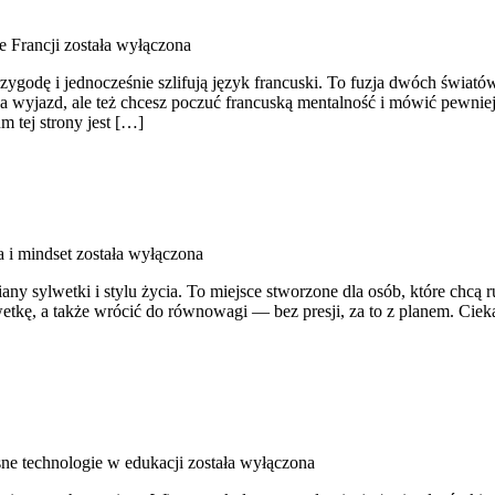
e Francji
została wyłączona
przygodę i jednocześnie szlifują język francuski. To fuzja dwóch świat
wyjazd, ale też chcesz poczuć francuską mentalność i mówić pewniej
m tej strony jest […]
 i mindset
została wyłączona
iany sylwetki i stylu życia. To miejsce stworzone dla osób, które chcą 
tkę, a także wrócić do równowagi — bez presji, za to z planem. Ciekawe
e technologie w edukacji
została wyłączona