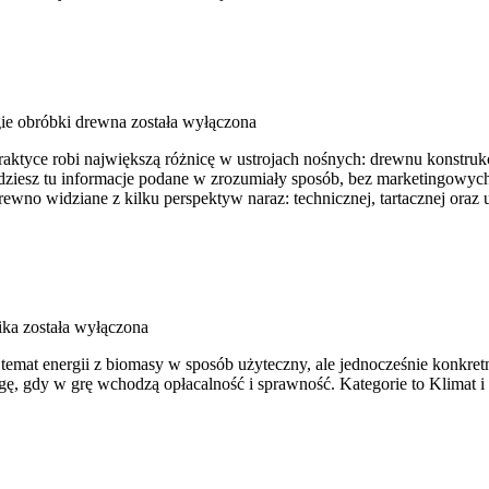
ie obróbki drewna
została wyłączona
tyce robi największą różnicę w ustrojach nośnych: drewnu konstrukcyjn
ajdziesz tu informacje podane w zrozumiały sposób, bez marketingowy
ewno widziane z kilku perspektyw naraz: technicznej, tartacznej ora
ika
została wyłączona
temat energii z biomasy w sposób użyteczny, ale jednocześnie konkret
ę, gdy w grę wchodzą opłacalność i sprawność. Kategorie to Klimat i ś