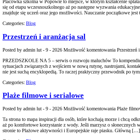
Placówka szkolna w Popowie to miejsce, w którym kształcenie splata
się od etapu wczesnoszkolnego aż po następne wyzwania edukacyjne,
znajduje się uczeń oraz jego możliwości. Nauczanie początkowe jest 
Categories:
Blog
Przestrzeń i aranżacja sal
Posted by admin
lut - 9 - 2026
Możliwość komentowania
Przestrzeń i
PRZEDSZKOLE NA 5 – serwis o rozwoju maluchów To kompendium, w k
sytuacjach związanych z wejściem w nową rutynę, nastrojami, kont
nie jest suchą encyklopedią. To raczej praktyczny przewodnik po tym,
Categories:
Blog
Plaże filmowe i serialowe
Posted by admin
lut - 9 - 2026
Możliwość komentowania
Plaże filmo
Ta strona to mapa inspiracji dla osób, które kochają morze i chcą o
aż po komfortowe korzystanie z wody. Jeśli marzysz o słonecznych 
stronie to Plażowe aktywności i Europejskie raje piasku. Główną […]