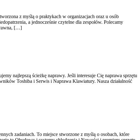
worzona z myślą o praktykach w organizacjach oraz u osób
iedopatrzenia, a jednocześnie czytelne dla zespołów. Polecamy
prawna, […]
emy najlepszą ścieżkę naprawy. Jeśli interesuje Cię naprawa sprzętu
owników Toshiba i Serwis i Naprawa Klawiatury. Nasza działalność
nych zadaniach. To miejsce stworzone z myślą o osobach, które
orie to Obudowy i systemy chłodzenia i Nowości i premiery sprzętu.