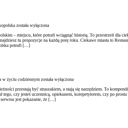
kopolska
została wyłączona
skim – miejscu, które potrafi wciągnąć historią. To przestrzeń dla ciek
jdziesz tu propozycje na każdą porę roku. Ciekawe miasta to Restauracj
lska potrafi […]
 w życiu codziennym
została wyłączona
eżności przestają być straszakiem, a stają się narzędziem. To kompend
d tego, czy jesteś uczennicą, opiekunem, korepetytorem, czy po prost
 serwisu jest pokazanie, że […]