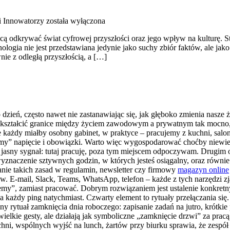
 i Innowatorzy
została wyłączona
ą odkrywać świat cyfrowej przyszłości oraz jego wpływ na kulturę. Str
ologia nie jest przedstawiana jedynie jako suchy zbiór faktów, ale jak
ie z odległą przyszłością, a […]
o dzień, często nawet nie zastanawiając się, jak głęboko zmienia nasze 
iekształcić granice między życiem zawodowym a prywatnym tak mocno,
każdy miałby osobny gabinet, w praktyce – pracujemy z kuchni, salo
iemy” napięcie i obowiązki. Warto więc wygospodarować choćby niewiel
ał jasny sygnał: tutaj pracuję, poza tym miejscem odpoczywam. Drugim 
znaczenie sztywnych godzin, w których jesteś osiągalny, oraz równie 
sanie takich zasad w regulamin, newsletter czy firmowy
magazyn online
. E-mail, Slack, Teams, WhatsApp, telefon – każde z tych narzędzi z
jemy”, zamiast pracować. Dobrym rozwiązaniem jest ustalenie konkret
 każdy ping natychmiast. Czwarty element to rytuały przełączania się.
y rytuał zamknięcia dnia roboczego: zapisanie zadań na jutro, krótk
wielkie gesty, ale działają jak symboliczne „zamknięcie drzwi” za pracą
 wspólnych wyjść na lunch, żartów przy biurku sprawia, że zespół ł