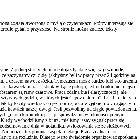
ona została stworzona z myślą o czytelnikach, którzy interesują się
o źródło pytań o przyszłość. Na stronie można znaleźć teksty
życie. Z jednej strony eliminuje dojazdy, daje większą swobodę,
 że zaczynamy czuć się, jakbyśmy byli w pracy przez 24 godziny na
nu, a czasem nawet z łóżka. Tymczasem mózg bardzo lubi skojarzenia
ki „kawałek biura” – stolik w kącie pokoju, jedno konkretne miejsce
obszarem są ramy czasowe. Praca zdalna kusi elastycznością, ale
sztywnych godzin, w których jesteś „poza biurem”. Ustal to nie tylko
tak by każdy wiedział, co jest normą, a co wyjątkiem wymagającym
jada kawałek naszej uwagi. Jeśli pozwolimy na ciągłe powiadomienia,
nych „okien komunikacji”: np. sprawdzanie wiadomości pełnymi
 Kiedy wychodziliśmy z biura, mieliśmy jasny sygnał: praca się
ie podsumowanie dnia w notatniku, wylogowanie się ze służbowych
. Nie można też pominąć aspektu relacji. Praca zdalna, choć
atwo się rozluźnia. Dlatego warto świadomie organizować spotkania