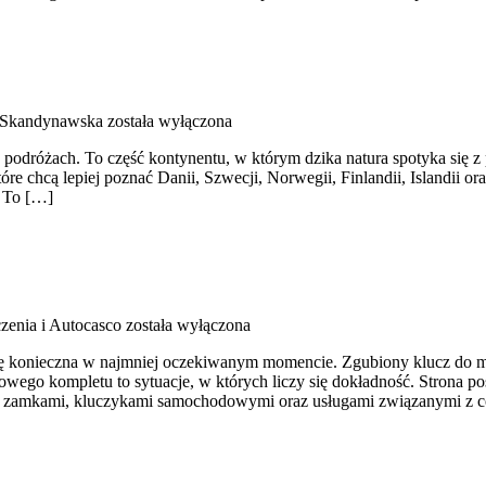
 Skandynawska
została wyłączona
 podróżach. To część kontynentu, w którym dzika natura spotyka się z
tóre chcą lepiej poznać Danii, Szwecji, Norwegii, Finlandii, Islandii 
. To […]
zenia i Autocasco
została wyłączona
 się konieczna w najmniej oczekiwanym momencie. Zgubiony klucz do m
go kompletu to sytuacje, w których liczy się dokładność. Strona poś
mi, zamkami, kluczykami samochodowymi oraz usługami związanymi z 