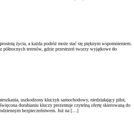
 prostotą życia, a każda podróż może stać się pięknym wspomnieniem.
oraz północnych terenów, gdzie przestrzeń tworzy wyjątkowe tło
ieszkania, uszkodzony kluczyk samochodowy, niedziałający pilot,
więcona dorabianiu kluczy prezentuje czytelną ofertę skierowaną do
codziennym bezpieczeństwem. Już na […]