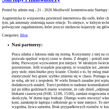
Posted by admin
maj - 21 - 2026
Możliwość komentowania
Startupy
Augmentyka to wizjonerska przestrzeń internetowa dla osób, które chc
tym, jak automaty zmieniają nasze relacje. To miejsce, w którym techn
poświęcone zagadnieniom, które jeszcze niedawno kojarzyły się główn
Categories:
Blog
Nasi partnerzy:
Praca zdalna z luksusu stała się normą. Korzystamy z niej na c
pozwala spędzać więcej czasu w domu. Z drugiej – potrafi zn
dobę. Pierwszym wyzwaniem jest miejsce. W idealnym świecie 
przestrzenne. Jeśli wszędzie pracujemy, to wszędzie też „nies
przy stole, mini-biurko przy ścianie. Chodzi o to, by mózg mi
elastyczność bez granic szybko zmienia się w chaos. Pomaga wy
ze sobą, ale też z zespołem. W wielu firmach zasadne jest wpi
dodatkowych ustaleń. Trzeci problem to nadmiar komunikatorów
już po kilku godzinach mamy wrażenie, że cały dzień „odpisu
blokami czasowymi (9:00, 12:00, 15:00), zamiast reagowania na
skończyła. W domu tego brakuje. Dlatego warto stworzyć własn
kont, zamknięcie laptopa i odłożenie go w inne miejsce. To nie
wygodna, bywa samotna. Brak przypadkowych rozmów w kuchni,