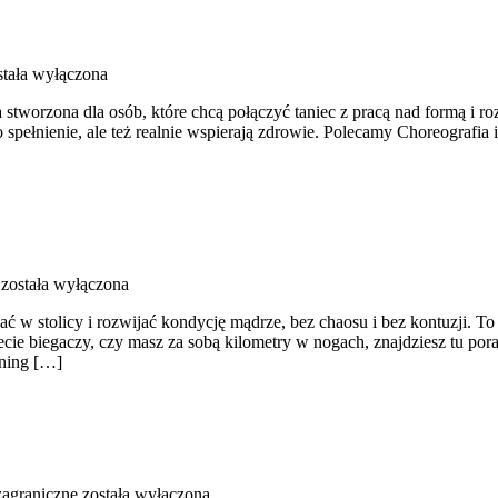
tała wyłączona
stworzona dla osób, które chcą połączyć taniec z pracą nad formą i ro
lko spełnienie, ale też realnie wspierają zdrowie. Polecamy Choreograf
została wyłączona
ać w stolicy i rozwijać kondycję mądrze, bez chaosu i bez kontuzji. 
iecie biegaczy, czy masz za sobą kilometry w nogach, znajdziesz tu p
ening […]
agraniczne
została wyłączona