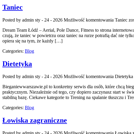
Taniec
Posted by admin
sty - 24 - 2026
Możliwość komentowania
Taniec
zos
Dream Team Łódź – Aerial, Pole Dance, Fitness to strona internetowa 
czują, że taniec w powietrzu oraz taniec na rurze potrafią dać nie ty
opiera się na tym, że każdy […]
Categories:
Blog
Dietetyka
Posted by admin
sty - 24 - 2026
Możliwość komentowania
Dietetyka
Bieganiewwarszawie.pl to konkretny serwis dla osób, które chcą bieg
praktycznym. Niezależnie od tego, czy dopiero zaczynasz start w św
stabilną bazę. Ciekawe kategorie to Trening na spalanie tłuszczu i Tr
Categories:
Blog
Łowiska zagraniczne
Posted by admin
sty - 24 - 2026
Możliwość komentowania
Łowiska z