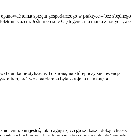
hcą opanować temat sprzętu gospodarczego w praktyce – bez zbędnego
letnim stażem. Jeśli interesuje Cię legendarna marka z tradycją, ale
ły unikalne stylizacje. To strona, na której liczy się inwencja,
zysz o tym, by Twoja garderoba była skrojona na miarę, a
nie temu, kim jesteś, jak reagujesz, czego szukasz i dokąd chcesz
a zlepek suchych porad, lecz kompas, która pomaga układać emocje i