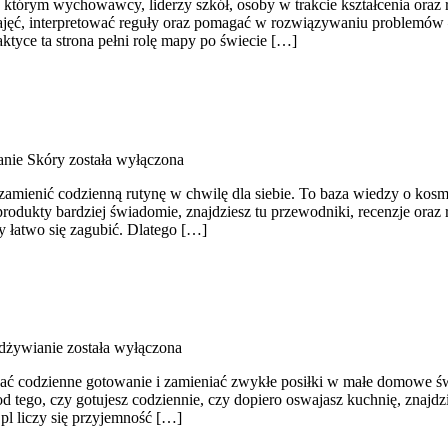
 którym wychowawcy, liderzy szkół, osoby w trakcie kształcenia oraz
 zajęć, interpretować reguły oraz pomagać w rozwiązywaniu problemó
raktyce ta strona pełni rolę mapy po świecie […]
anie Skóry
została wyłączona
i zamienić codzienną rutynę w chwilę dla siebie. To baza wiedzy o kos
rodukty bardziej świadomie, znajdziesz tu przewodniki, recenzje ora
y łatwo się zagubić. Dlatego […]
dżywianie
została wyłączona
czać codzienne gotowanie i zamieniać zwykłe posiłki w małe domowe św
d tego, czy gotujesz codziennie, czy dopiero oswajasz kuchnię, znajdzie
l liczy się przyjemność […]