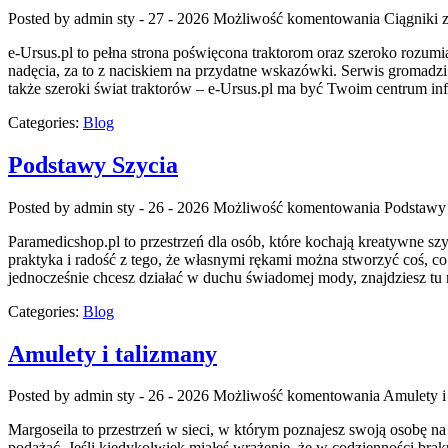
Posted by admin
sty - 27 - 2026
Możliwość komentowania
Ciągniki
z
e-Ursus.pl to pełna strona poświęcona traktorom oraz szeroko rozum
nadęcia, za to z naciskiem na przydatne wskazówki. Serwis gromadzi t
także szeroki świat traktorów – e-Ursus.pl ma być Twoim centrum i
Categories:
Blog
Podstawy Szycia
Posted by admin
sty - 26 - 2026
Możliwość komentowania
Podstawy
Paramedicshop.pl to przestrzeń dla osób, które kochają kreatywne szyc
praktyka i radość z tego, że własnymi rękami można stworzyć coś, co 
jednocześnie chcesz działać w duchu świadomej mody, znajdziesz t
Categories:
Blog
Amulety i talizmany
Posted by admin
sty - 26 - 2026
Możliwość komentowania
Amulety i
Margoseila to przestrzeń w sieci, w którym poznajesz swoją osobę na 
podążać. Jeśli kiedykolwiek miałeś wrażenie, że w codzienności braku