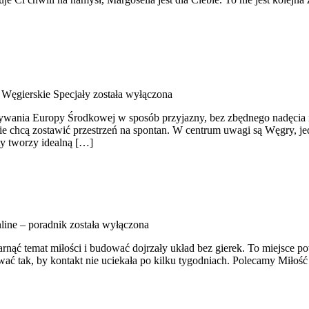
 Węgierskie Specjały
została wyłączona
krywania Europy Środkowej w sposób przyjazny, bez zbędnego nadęcia 
e chcą zostawić przestrzeń na spontan. W centrum uwagi są Węgry, jedna
ty tworzy idealną […]
line – poradnik
została wyłączona
garnąć temat miłości i budować dojrzały układ bez gierek. To miejsce p
ć tak, by kontakt nie uciekała po kilku tygodniach. Polecamy Miłość 