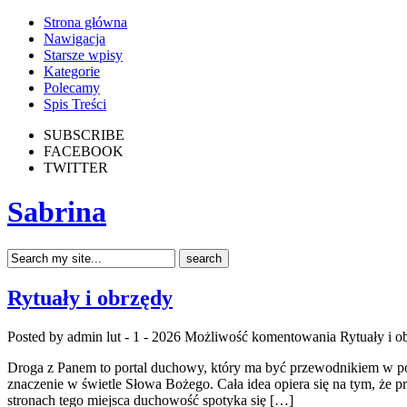
Strona główna
Nawigacja
Starsze wpisy
Kategorie
Polecamy
Spis Treści
SUBSCRIBE
FACEBOOK
TWITTER
Sabrina
Rytuały i obrzędy
Posted by admin
lut - 1 - 2026
Możliwość komentowania
Rytuały i o
Droga z Panem to portal duchowy, który ma być przewodnikiem w pow
znaczenie w świetle Słowa Bożego. Cała idea opiera się na tym, że p
stronach tego miejsca duchowość spotyka się […]