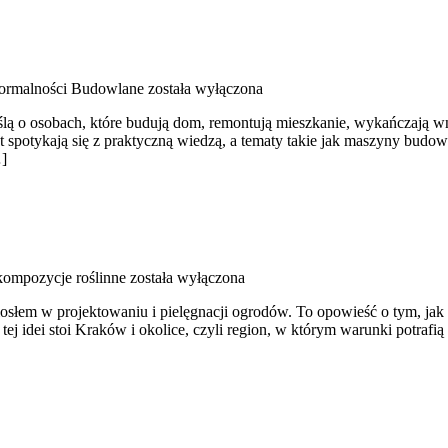
Formalności Budowlane
została wyłączona
yślą o osobach, które budują dom, remontują mieszkanie, wykańczają 
t spotykają się z praktyczną wiedzą, a tematy takie jak maszyny budow
…]
kompozycje roślinne
została wyłączona
zemiosłem w projektowaniu i pielęgnacji ogrodów. To opowieść o tym, ja
ej idei stoi Kraków i okolice, czyli region, w którym warunki potrafi