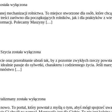
ostała wyłączona
ianej mechanizacji rolnictwa. To miejsce stworzone dla osób, które c
reści zarówno dla początkujących rolników, jak i dla praktyków z wielo
nformacji. Polecamy Maszyny […]
 Szycia
została wyłączona
ie oraz przerabianie ubrań tak, by z pozornie zwykłych rzeczy powstawa
idealnie pasuje do sylwetki, charakteru i codziennego życia. Jeśli mar
u mnóstwo […]
 talizmany
została wyłączona
nowo. To portal, który powstał z myślą o tym, abyś mógł spojrzeć uważ
je Ci chwili na namysł, Margoseila jest dla Ciebie. To nie jest kolejn