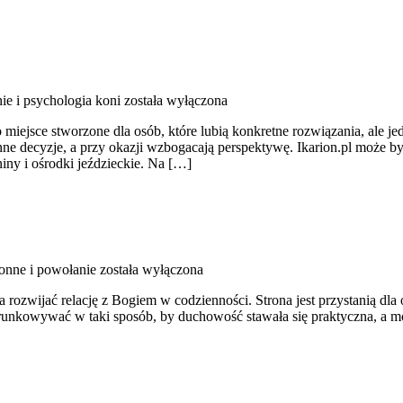
e i psychologia koni
została wyłączona
. To miejsce stworzone dla osób, które lubią konkretne rozwiązania, al
enne decyzje, a przy okazji wzbogacają perspektywę. Ikarion.pl może by
iny i ośrodki jeździeckie. Na […]
onne i powołanie
została wyłączona
ozwijać relację z Bogiem w codzienności. Strona jest przystanią dla 
kierunkowywać w taki sposób, by duchowość stawała się praktyczna, a mo