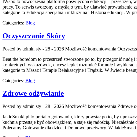
IWspo to nowoczesna platforma poświęcona edukacji – przestrzeń, w
pracy. To serwis tworzony z myślą o tym, by ułatwiać prowadzenie
kategorie to Edukacja specjalna i inkluzyjna i Historia edukacji. W p
Categories:
Blog
Oczyszczanie Skóry
Posted by admin
sty - 28 - 2026
Możliwość komentowania
Oczyszcz
Beat the boredom to przestrzeń stworzone po to, by przegonić nudę 
konkretnych wskazówek, chcesz lepiej rozumieć formułę i wybierać p
kategorie to Masaż i Terapie Relaksacyjne i Trądzik. W świecie beaut
Categories:
Blog
Zdrowe odżywianie
Posted by admin
sty - 28 - 2026
Możliwość komentowania
Zdrowe o
JakieSmaki.pl to portal o gotowaniu, który powstał po to, by uprasz
kuchnia przestaje być obowiązkiem, a staje się radością. Niezależnie o
Polecamy Gotowanie dla dzieci i Domowe przetwory. W JakieSmaki.p