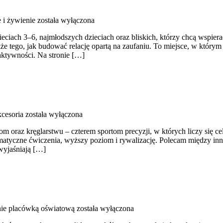
 i żywienie
została wyłączona
dzieciach 3–6, najmłodszych dzieciach oraz bliskich, którzy chcą wsp
e tego, jak budować relację opartą na zaufaniu. To miejsce, w którym 
aktywności. Na stronie […]
kcesoria
została wyłączona
raz kręglarstwu – czterem sportom precyzji, w których liczy się celn
tematyczne ćwiczenia, wyższy poziom i rywalizację. Polecam między inny
 wyjaśniają […]
nie placówką oświatową
została wyłączona