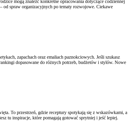
 rodzice mogą znaleźć konkretne opracowania dotyczące codziennej
w – od spraw organizacyjnych po tematy rozwojowe. Ciekawe
metykach, zapachach oraz emaliach paznokciowych. Jeśli szukasz
z rankingi dopasowane do różnych potrzeb, budżetów i stylów. Nowe
ięta. To przestrzeń, gdzie receptury spotykają się z wskazówkami, a
sz tu inspiracje, które pomagają gotować sprytniej i jeść lepiej.