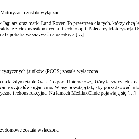
i Motoryzacja
została wyłączona
Jaguara oraz marki Land Rover. To przestrzeń dla tych, którzy chcą l
 praktykę z ciekawostkami rynku i technologii. Polecamy Motoryzacj
nały potrafią wskazywać na usterkę, a […]
licystycznych jajników (PCOS)
została wyłączona
ń na każdym etapie życia. To portal internetowy, który łączy rzeteln
awanie sygnałów organizmu. Wpisy powstają tak, aby porządkować infor
tyczna i rekonstrukcyjna. Na łamach MediluxClinic pojawiają się […]
rzydomowe
została wyłączona