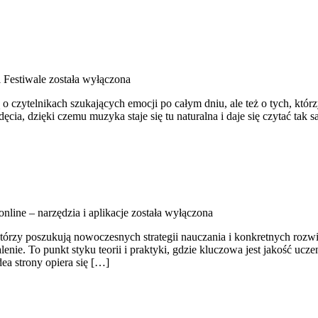
 Festiwale
została wyłączona
o czytelnikach szukających emocji po całym dniu, ale też o tych, któr
ęcia, dzięki czemu muzyka staje się tu naturalna i daje się czytać tak 
online – narzędzia i aplikacje
została wyłączona
órzy poszukują nowoczesnych strategii nauczania i konkretnych rozwi
alenie. To punkt styku teorii i praktyki, gdzie kluczowa jest jakość u
ea strony opiera się […]