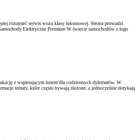
epiej rozumieć serwis wozu klasy luksusowej. Strona prowadzi
a i Samochody Elektryczne Premium W świecie samochodów z logo
ą edukację z wspierającym tonem dla codziennych dylematów. W
macje tematy, które często bywają złożone, a jednocześnie dotykają