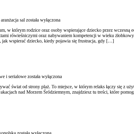
 aranżacja sal
została wyłączona
tórym rodzice oraz osoby wspierające dziecko przez wczesną eduka
aktami rówieśniczymi oraz nabywaniem kompetencji w wieku żłobkowym.
 jak wspierać dziecko, kiedy pojawia się frustracja, gdy […]
we i serialowe
została wyłączona
dkrywać świat od strony plaż. To miejsce, w którym relaks łączy się z
wakacjach nad Morzem Śródziemnym, znajdziesz tu treści, które pomo
kopolska
została wyłączona