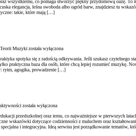
az wszystkiemu, co pomaga stworzyć piękny przydomową oazę. To mie
rancuska elegancja, leśna swoboda albo ogród barw, znajdziesz tu wska
czne: takie, które mają […]
Teorii Muzyki
została wyłączona
raktyka spotyka się z radością odkrywania. Jeśli szukasz czytelnego s
tylko praktyczna baza dla osób, które chcą lepiej rozumieć muzykę. N
 rytm, agogika, prowadzenie […]
aktywności
została wyłączona
dukacji przedszkolnej oraz temu, co najważniejsze w pierwszych latac
czne wskazówki dotyczące codzienności z maluchem oraz kształtowan
specjalna i integracyjna. Ideą serwisu jest porządkowanie tematów, kt