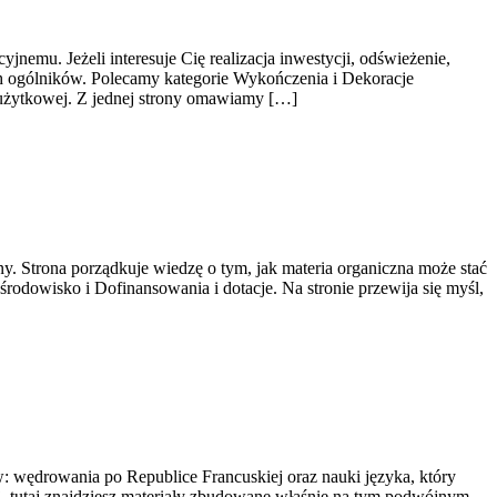
emu. Jeżeli interesuje Cię realizacja inwestycji, odświeżenie,
ch ogólników. Polecamy kategorie Wykończenia i Dekoracje
z użytkowej. Z jednej strony omawiamy […]
ny. Strona porządkuje wiedzę o tym, jak materia organiczna może stać
rodowisko i Dofinansowania i dotacje. Na stronie przewija się myśl,
ów: wędrowania po Republice Francuskiej oraz nauki języka, który
, tutaj znajdziesz materiały zbudowane właśnie na tym podwójnym