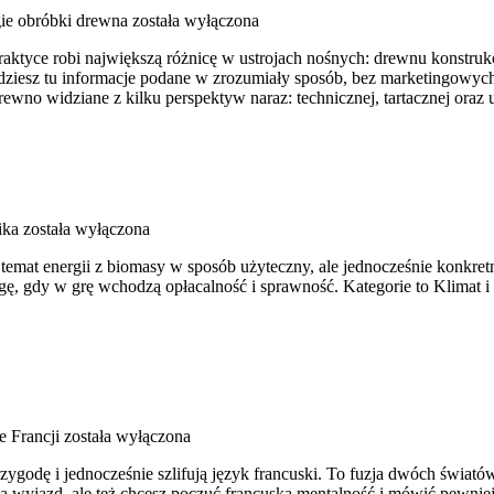
ie obróbki drewna
została wyłączona
tyce robi największą różnicę w ustrojach nośnych: drewnu konstrukcyjn
ajdziesz tu informacje podane w zrozumiały sposób, bez marketingowy
ewno widziane z kilku perspektyw naraz: technicznej, tartacznej ora
ika
została wyłączona
temat energii z biomasy w sposób użyteczny, ale jednocześnie konkret
ę, gdy w grę wchodzą opłacalność i sprawność. Kategorie to Klimat i ś
e Francji
została wyłączona
przygodę i jednocześnie szlifują język francuski. To fuzja dwóch świat
wyjazd, ale też chcesz poczuć francuską mentalność i mówić pewniej