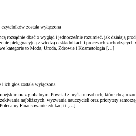
d czytelników
została wyłączona
hcą rozsądnie dbać o wygląd i jednocześnie rozumieć, jak działają pro
enie pielęgnacyjną z wiedzą o składnikach i procesach zachodzących w
awe kategorie to Moda, Uroda, Zdrowie i Kosmetologia […]
i ich głos
została wyłączona
jskim oraz globalnym. Powstał z myślą o osobach, które chcą rozumieć
czekiwania najbliższych, wyzwania nauczycieli oraz priorytety samorz
e. Polecamy Finansowanie edukacji i […]