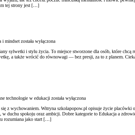
m tej strony jest […]
 i mindset
została wyłączona
iany sylwetki i stylu życia. To miejsce stworzone dla osób, które chcą 
tkę, a także wrócić do równowagi — bez presji, za to z planem. Ciekawe
e technologie w edukacji
została wyłączona
 się z wychowaniem. Witryna szkolapopow.pl opisuje życie placówki or
 w duchu spokoju oraz ambicji. Dobre kategorie to Edukacja a zdrowi
tu rozumiana jako start […]