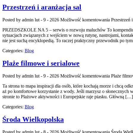
Przestrzeń i aranżacja sal
Posted by admin
lut - 9 - 2026
Możliwość komentowania
Przestrzeń i
PRZEDSZKOLE NA 5 – serwis o rozwoju maluchów To kompendium, w k
sytuacjach związanych z wejściem w nową rutynę, nastrojami, kont
nie jest suchą encyklopedią. To raczej praktyczny przewodnik po tym,
Categories:
Blog
Plaże filmowe i serialowe
Posted by admin
lut - 9 - 2026
Możliwość komentowania
Plaże filmo
Ta strona to mapa inspiracji dla osób, które kochają morze i chcą o
aż po komfortowe korzystanie z wody. Jeśli marzysz o słonecznych 
stronie to Plażowe aktywności i Europejskie raje piasku. Główną […]
Categories:
Blog
Środa Wielkopolska
Posted by admin
lut - 8 - 2026
Możliwość komentowania
Środa Wiel