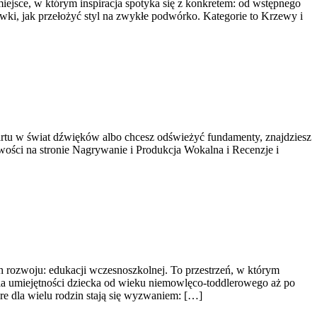
jsce, w którym inspiracja spotyka się z konkretem: od wstępnego
zówki, jak przełożyć styl na zwykłe podwórko. Kategorie to Krzewy i
tartu w świat dźwięków albo chcesz odświeżyć fundamenty, znajdziesz
owości na stronie Nagrywanie i Produkcja Wokalna i Recenzje i
h rozwoju: edukacji wczesnoszkolnej. To przestrzeń, w którym
ia umiejętności dziecka od wieku niemowlęco-toddlerowego aż po
óre dla wielu rodzin stają się wyzwaniem: […]