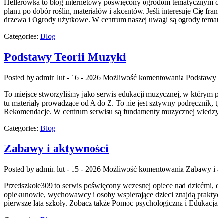
Hellerówka to blog internetowy poświęcony ogrodom tematycznym or
planu po dobór roślin, materiałów i akcentów. Jeśli interesuje Cię f
drzewa i Ogrody użytkowe. W centrum naszej uwagi są ogrody tematy
Categories:
Blog
Podstawy Teorii Muzyki
Posted by admin
lut - 16 - 2026
Możliwość komentowania
Podstawy 
To miejsce stworzyliśmy jako serwis edukacji muzycznej, w którym p
tu materiały prowadzące od A do Z. To nie jest sztywny podręcznik, 
Rekomendacje. W centrum serwisu są fundamenty muzycznej wiedzy:
Categories:
Blog
Zabawy i aktywności
Posted by admin
lut - 15 - 2026
Możliwość komentowania
Zabawy i 
Przedszkole309 to serwis poświęcony wczesnej opiece nad dziećmi, e
opiekunowie, wychowawcy i osoby wspierające dzieci znajdą prakty
pierwsze lata szkoły. Zobacz także Pomoc psychologiczna i Edukacja 