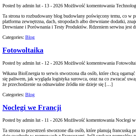
Posted by admin
lut - 13 - 2026
Możliwość komentowania
Technolog
Ta strona to rozbudowany blog budowlany poświęcony temu, co w prak
platforma zewnętrzna, dach, stropodach albo drewniane dodatki, zn
Drewniane i Porównania i Testy Produktów. Rdzeniem serwisu jest dr
Categories:
Blog
Fotowoltaika
Posted by admin
lut - 12 - 2026
Możliwość komentowania
Fotowolta
Wikana BioEnergia to serwis stworzona dla osób, które chcą ogarnąć 
się paliwem, jak wygląda logistyka surowca, oraz na co zwracać uwag
że przechodzenie na odnawialne źródła nie dzieje się […]
Categories:
Blog
Noclegi we Francji
Posted by admin
lut - 11 - 2026
Możliwość komentowania
Noclegi w
Ta strona to przestrzeń stworzone dla osób, które planują francuską 
daje swobodę w rozmowach z Francuzami. Jeśli szukasz pomysłów na 