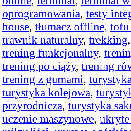
online
,
terminal
,
terminal w
oprogramowania
,
testy int
house
,
tłumacz offline
,
tofu
trawnik naturalny
,
trekking
trening funkcjonalny
,
trenin
trening po ciąży
,
trening r
trening z gumami
,
turystyk
turystyka kolejowa
,
turysty
przyrodnicza
,
turystyka sak
uczenie maszynowe
,
ukryte