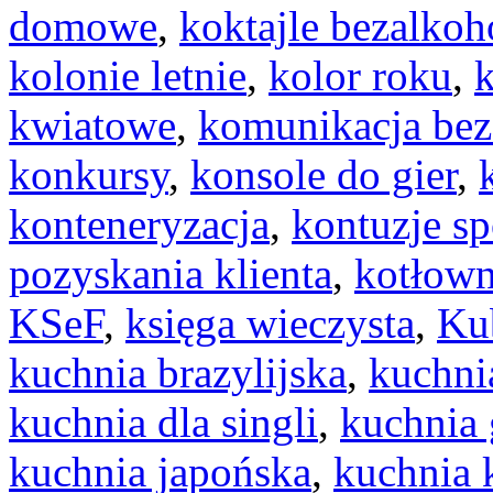
domowe
,
koktajle bezalko
kolonie letnie
,
kolor roku
,
kwiatowe
,
komunikacja bez
konkursy
,
konsole do gier
,
konteneryzacja
,
kontuzje s
pozyskania klienta
,
kotłow
KSeF
,
księga wieczysta
,
Ku
kuchnia brazylijska
,
kuchni
kuchnia dla singli
,
kuchnia 
kuchnia japońska
,
kuchnia 