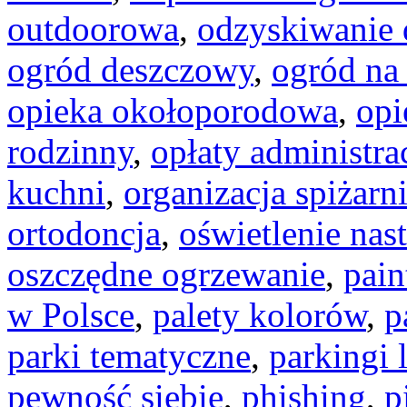
outdoorowa
,
odzyskiwanie
ogród deszczowy
,
ogród na
opieka okołoporodowa
,
opi
rodzinny
,
opłaty administra
kuchni
,
organizacja spiżarn
ortodoncja
,
oświetlenie nas
oszczędne ogrzewanie
,
pain
w Polsce
,
palety kolorów
,
p
parki tematyczne
,
parkingi 
pewność siebie
,
phishing
,
p