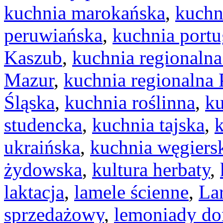
kuchnia marokańska
,
kuchn
peruwiańska
,
kuchnia portu
Kaszub
,
kuchnia regionaln
Mazur
,
kuchnia regionalna 
Śląska
,
kuchnia roślinna
,
k
studencka
,
kuchnia tajska
,
k
ukraińska
,
kuchnia węgiers
żydowska
,
kultura herbaty
,
laktacja
,
lamele ścienne
,
La
sprzedażowy
,
lemoniady d