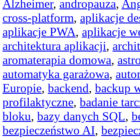
Alzheimer
,
andropauza
,
Ang
cross-platform
,
aplikacje d
aplikacje PWA
,
aplikacje 
architektura aplikacji
,
archi
aromaterapia domowa
,
astr
automatyka garażowa
,
auto
Europie
,
backend
,
backup 
profilaktyczne
,
badanie tar
bloku
,
bazy danych SQL
,
b
bezpieczeństwo AI
,
bezpiec