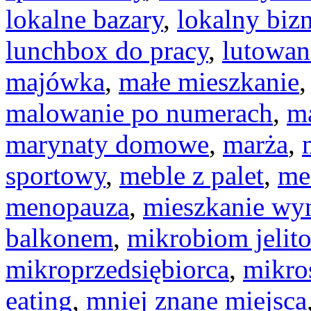
lokalne bazary
,
lokalny biz
lunchbox do pracy
,
lutowan
majówka
,
małe mieszkanie
malowanie po numerach
,
ma
marynaty domowe
,
marża
,
sportowy
,
meble z palet
,
me
menopauza
,
mieszkanie w
balkonem
,
mikrobiom jelit
mikroprzedsiębiorca
,
mikro
eating
,
mniej znane miejsca