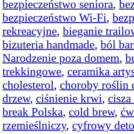
bezpieczeństwo seniora
,
be
bezpieczeństwo Wi-Fi
,
bezp
rekreacyjne
,
bieganie trail
bizuteria handmade
,
ból ba
Narodzenie poza domem
,
b
trekkingowe
,
ceramika arty
cholesterol
,
choroby roślin
drzew
,
ciśnienie krwi
,
cisza
break Polska
,
cold brew
,
ćw
rzemieślniczy
,
cyfrowy det