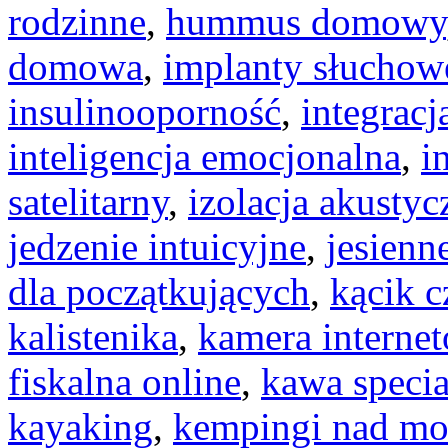
rodzinne
,
hummus domowy
domowa
,
implanty słuchow
insulinooporność
,
integracj
inteligencja emocjonalna
,
i
satelitarny
,
izolacja akustyc
jedzenie intuicyjne
,
jesienn
dla początkujących
,
kącik c
kalistenika
,
kamera interne
fiskalna online
,
kawa specia
kayaking
,
kempingi nad m