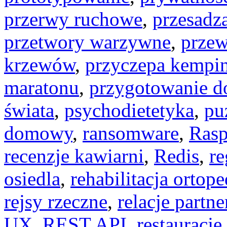
przerwy ruchowe
,
przesadza
przetwory warzywne
,
przew
krzewów
,
przyczepa kempi
maratonu
,
przygotowanie d
świata
,
psychodietetyka
,
pu
domowy
,
ransomware
,
Rasp
recenzje kawiarni
,
Redis
,
re
osiedla
,
rehabilitacja ortop
rejsy rzeczne
,
relacje partne
UX
,
REST API
,
restauracj