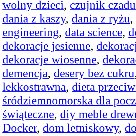
wolny dzieci
,
czujnik czadu
dania z kaszy
,
dania z ryżu
,
engineering
,
data science
,
d
dekoracje jesienne
,
dekoracj
dekoracje wiosenne
,
dekora
demencja
,
desery bez cukru
lekkostrawna
,
dieta przeci
śródziemnomorska dla pocz
świąteczne
,
diy meble drew
Docker
,
dom letniskowy
,
d