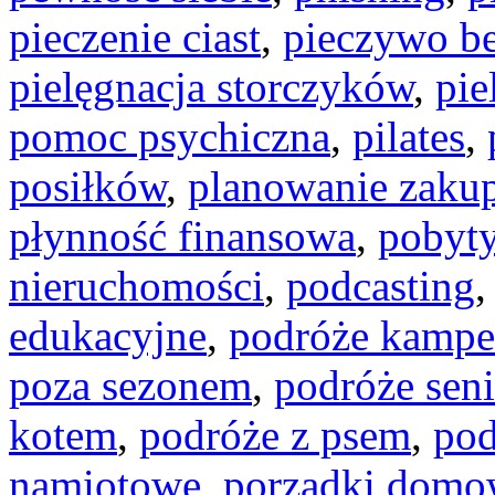
pieczenie ciast
,
pieczywo b
pielęgnacja storczyków
,
pie
pomoc psychiczna
,
pilates
,
posiłków
,
planowanie zaku
płynność finansowa
,
pobyty
nieruchomości
,
podcasting
edukacyjne
,
podróże kamp
poza sezonem
,
podróże seni
kotem
,
podróże z psem
,
pod
namiotowe
,
porządki domo