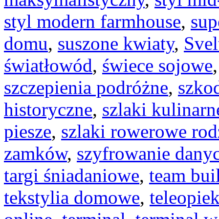
styl modern farmhouse
,
sup
domu
,
suszone kwiaty
,
Svel
światłowód
,
świece sojowe
szczepienia podróżne
,
szkod
historyczne
,
szlaki kulinarn
piesze
,
szlaki rowerowe rod
zamków
,
szyfrowanie dany
targi śniadaniowe
,
team bui
tekstylia domowe
,
teleopie