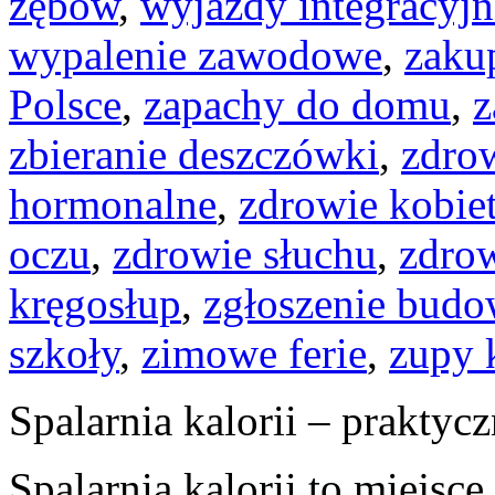
zębów
,
wyjazdy integracyjn
wypalenie zawodowe
,
zaku
Polsce
,
zapachy do domu
,
z
zbieranie deszczówki
,
zdro
hormonalne
,
zdrowie kobie
oczu
,
zdrowie słuchu
,
zdro
kręgosłup
,
zgłoszenie bud
szkoły
,
zimowe ferie
,
zupy 
Spalarnia kalorii – prakty
Spalarnia kalorii to miejsc