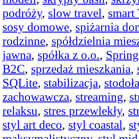
podróży
,
slow travel
,
smart
sosy domowe
,
spiżarnia d
rodzinne
,
spółdzielnia mie
jawna
,
spółka z o.o.
,
Spring
B2C
,
sprzedaż mieszkania
,
SQLite
,
stabilizacja
,
stodoł
zachowawcza
,
streaming
,
st
relaksu
,
stres przewlekły
,
st
styl art deco
,
styl coastal
,
st
maksymalistyczny
,
styl mid