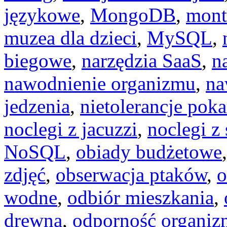
językowe
,
MongoDB
,
mont
muzea dla dzieci
,
MySQL
,
biegowe
,
narzędzia SaaS
,
n
nawodnienie organizmu
,
na
jedzenia
,
nietolerancje po
noclegi z jacuzzi
,
noclegi z
NoSQL
,
obiady budżetowe
zdjęć
,
obserwacja ptaków
,
o
wodne
,
odbiór mieszkania
,
drewna
,
odporność organi