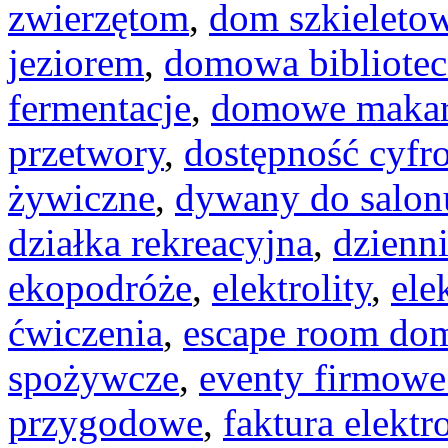
zwierzętom
,
dom szkieleto
jeziorem
,
domowa bibliotec
fermentacje
,
domowe maka
przetwory
,
dostępność cyfr
żywiczne
,
dywany do salon
działka rekreacyjna
,
dzienn
ekopodróże
,
elektrolity
,
ele
ćwiczenia
,
escape room d
spożywcze
,
eventy firmowe
przygodowe
,
faktura elektr