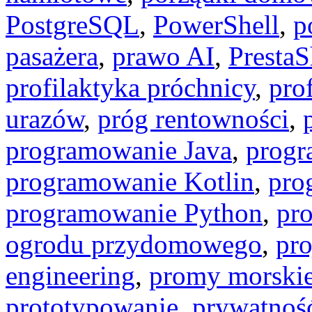
PostgreSQL
,
PowerShell
,
p
pasażera
,
prawo AI
,
Presta
profilaktyka próchnicy
,
pro
urazów
,
próg rentowności
,
programowanie Java
,
progr
programowanie Kotlin
,
pro
programowanie Python
,
pr
ogrodu przydomowego
,
pro
engineering
,
promy morski
prototypowanie
,
prywatność