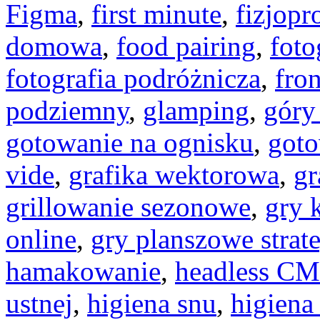
Figma
,
first minute
,
fizjopr
domowa
,
food pairing
,
foto
fotografia podróżnicza
,
fro
podziemny
,
glamping
,
góry
gotowanie na ognisku
,
goto
vide
,
grafika wektorowa
,
gr
grillowanie sezonowe
,
gry 
online
,
gry planszowe strat
hamakowanie
,
headless C
ustnej
,
higiena snu
,
higiena