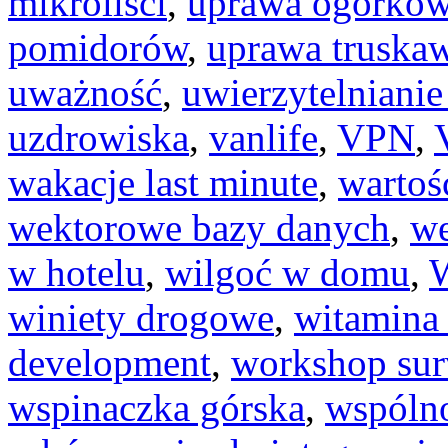
mikroliści
,
uprawa ogórkó
pomidorów
,
uprawa truska
uważność
,
uwierzytelniani
uzdrowiska
,
vanlife
,
VPN
,
wakacje last minute
,
wartoś
wektorowe bazy danych
,
we
w hotelu
,
wilgoć w domu
,
W
winiety drogowe
,
witamina
development
,
workshop sur
wspinaczka górska
,
wspóln