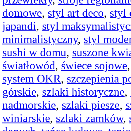
domowe
,
styl art deco
,
styl 
japandi
,
styl maksymalisty
minimalistyczny
,
styl mode
sushi w domu
,
suszone kwi
światłowód
,
świece sojowe
system OKR
,
szczepienia p
górskie
,
szlaki historyczne
,
nadmorskie
,
szlaki piesze
,
s
winiarskie
,
szlaki zamków
,