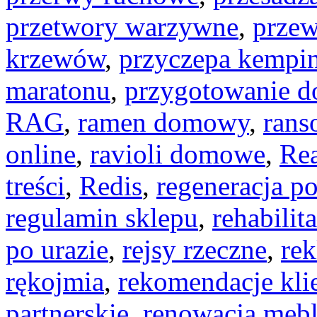
przetwory warzywne
,
przew
krzewów
,
przyczepa kempi
maratonu
,
przygotowanie d
RAG
,
ramen domowy
,
rans
online
,
ravioli domowe
,
Rea
treści
,
Redis
,
regeneracja po
regulamin sklepu
,
rehabilit
po urazie
,
rejsy rzeczne
,
rek
rękojmia
,
rekomendacje kli
partnerskie
,
renowacja mebl