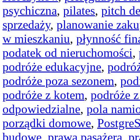
psychiczna
,
pilates
,
pitch d
sprzedaży
,
planowanie zak
w mieszkaniu
,
płynność fi
podatek od nieruchomości
,
podróże edukacyjne
,
podró
podróże poza sezonem
,
pod
podróże z kotem
,
podróże 
odpowiedzialne
,
pola nami
porządki domowe
,
Postgre
budowę
,
prawa pasażera
,
pr