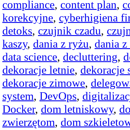
compliance
,
content plan
,
c
korekcyjne
,
cyberhigiena f
detoks
,
czujnik czadu
,
czuj
kaszy
,
dania z ryżu
,
dania z
data science
,
decluttering
,
d
dekoracje letnie
,
dekoracje
dekoracje zimowe
,
delegow
system
,
DevOps
,
digitalizac
Docker
,
dom letniskowy
,
d
zwierzętom
,
dom szkieleto