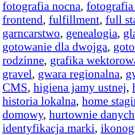
fotografia nocna
,
fotografi
frontend
,
fulfillment
,
full s
garncarstwo
,
genealogia
,
gl
gotowanie dla dwojga
,
goto
rodzinne
,
grafika wektorow
gravel
,
gwara regionalna
,
g
CMS
,
higiena jamy ustnej
,
historia lokalna
,
home stagi
domowy
,
hurtownie danych
identyfikacja marki
,
ikonog