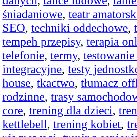
danych
,
tańce ludowe
,
tanie
śniadaniowe
,
teatr amatorsk
SEO
,
techniki oddechowe
,
tempeh przepisy
,
terapia on
telefonie
,
termy
,
testowani
integracyjne
,
testy jednost
house
,
tkactwo
,
tłumacz off
rodzinne
,
trasy samochodo
core
,
trening dla dzieci
,
tre
kettlebell
,
trening kobiet
,
tr