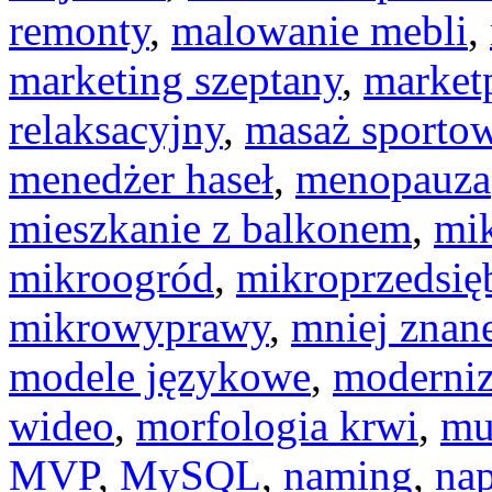
remonty
,
malowanie mebli
,
marketing szeptany
,
market
relaksacyjny
,
masaż sporto
menedżer haseł
,
menopauza
mieszkanie z balkonem
,
mik
mikroogród
,
mikroprzedsię
mikrowyprawy
,
mniej znan
modele językowe
,
moderniz
wideo
,
morfologia krwi
,
mu
MVP
,
MySQL
,
naming
,
na