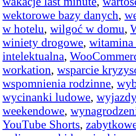
wakacje last minute
,
wartoś
wektorowe bazy danych
,
we
w hotelu
,
wilgoć w domu
,
W
winiety drogowe
,
witamina
intelektualna
,
WooCommer
workation
,
wsparcie kryzy
wspomnienia rodzinne
,
wyb
wycinanki ludowe
,
wyjazdy
weekendowe
,
wynagrodzen
YouTube Shorts
,
zabytkowe