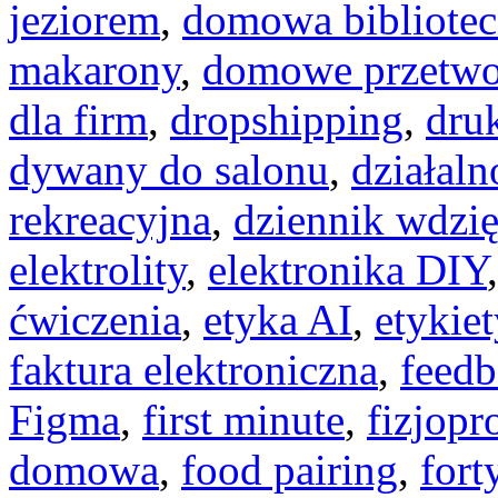
jeziorem
,
domowa bibliotec
makarony
,
domowe przetwo
dla firm
,
dropshipping
,
dru
dywany do salonu
,
działaln
rekreacyjna
,
dziennik wdzię
elektrolity
,
elektronika DIY
ćwiczenia
,
etyka AI
,
etykiet
faktura elektroniczna
,
feedb
Figma
,
first minute
,
fizjopr
domowa
,
food pairing
,
fort