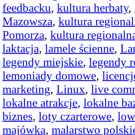
feedbacku
,
kultura herbaty
,
Mazowsza
,
kultura regiona
Pomorza
,
kultura regionaln
laktacja
,
lamele ścienne
,
La
legendy miejskie
,
legendy r
lemoniady domowe
,
licencj
marketing
,
Linux
,
live com
lokalne atrakcje
,
lokalne ba
biznes
,
loty czarterowe
,
low
majówka
,
malarstwo polski