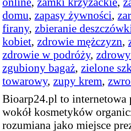
online
,
zamki krzyżackie
,
z
domu
,
zapasy żywności
,
za
firany
,
zbieranie deszczówk
kobiet
,
zdrowie mężczyzn
,
zdrowie w podróży
,
zdrowy
zgubiony bagaż
,
zielone sz
towarowy
,
zupy krem
,
zwro
Bioarp24.pl to internetowa 
wokół kosmetyków organic
rozumiana jako miejsce prez