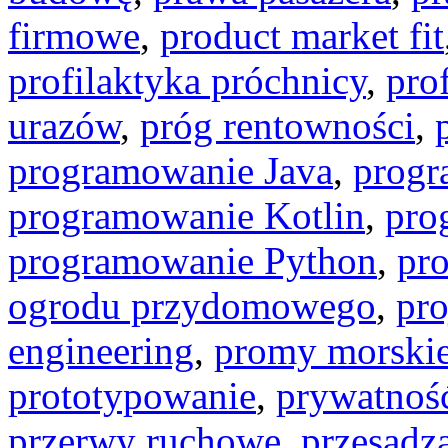
firmowe
,
product market fit
profilaktyka próchnicy
,
pro
urazów
,
próg rentowności
,
programowanie Java
,
progr
programowanie Kotlin
,
pro
programowanie Python
,
pr
ogrodu przydomowego
,
pro
engineering
,
promy morski
prototypowanie
,
prywatność
przerwy ruchowe
,
przesadza