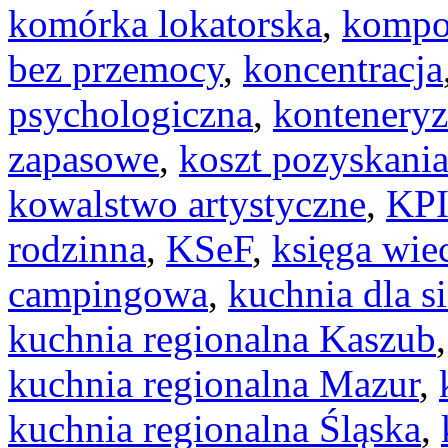
komórka lokatorska
,
kompo
bez przemocy
,
koncentracja
psychologiczna
,
konteneryz
zapasowe
,
koszt pozyskania
kowalstwo artystyczne
,
KP
rodzinna
,
KSeF
,
księga wie
campingowa
,
kuchnia dla si
kuchnia regionalna Kaszub
kuchnia regionalna Mazur
,
kuchnia regionalna Śląska
,