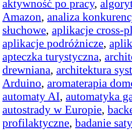
aktywność po pracy
,
algory
Amazon
,
analiza konkurenc
słuchowe
,
aplikacje cross-p
aplikacje podróżnicze
,
apli
apteczka turystyczna
,
archit
drewniana
,
architektura sy
Arduino
,
aromaterapia do
automaty AI
,
automatyka g
autostrady w Europie
,
back
profilaktyczne
,
badanie saty