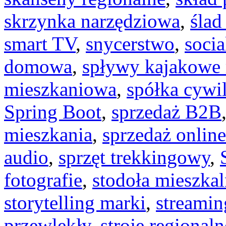
skrzynka narzędziowa
,
ślad
smart TV
,
snycerstwo
,
socia
domowa
,
spływy kajakowe 
mieszkaniowa
,
spółka cywi
Spring Boot
,
sprzedaż B2B
mieszkania
,
sprzedaż online
audio
,
sprzęt trekkingowy
,
fotografie
,
stodoła mieszka
storytelling marki
,
streamin
przewlekły
,
stroje regionaln