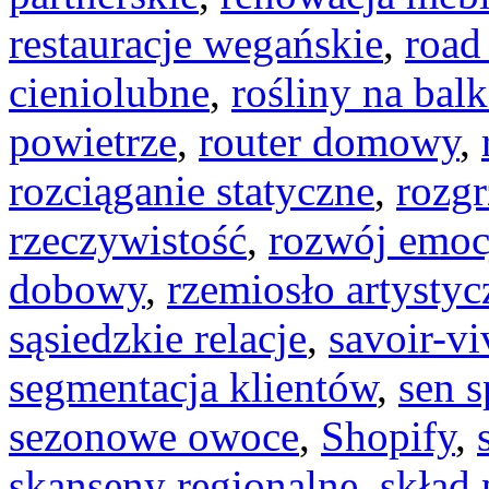
restauracje wegańskie
,
road 
cieniolubne
,
rośliny na bal
powietrze
,
router domowy
,
rozciąganie statyczne
,
rozg
rzeczywistość
,
rozwój emoc
dobowy
,
rzemiosło artystyc
sąsiedzkie relacje
,
savoir-vi
segmentacja klientów
,
sen 
sezonowe owoce
,
Shopify
,
skanseny regionalne
,
skład