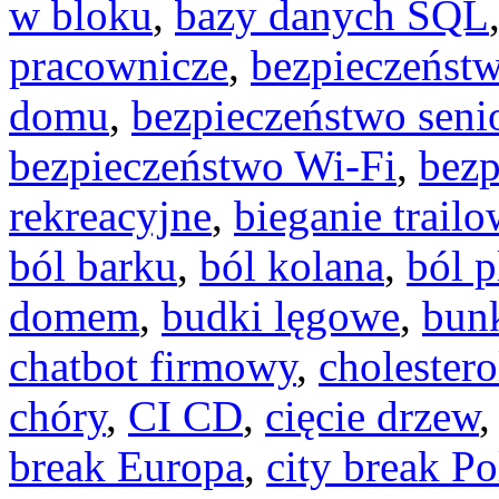
w bloku
,
bazy danych SQL
pracownicze
,
bezpieczeńst
domu
,
bezpieczeństwo seni
bezpieczeństwo Wi-Fi
,
bezp
rekreacyjne
,
bieganie trail
ból barku
,
ból kolana
,
ból 
domem
,
budki lęgowe
,
bun
chatbot firmowy
,
cholestero
chóry
,
CI CD
,
cięcie drzew
break Europa
,
city break Po