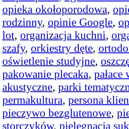
opieka okołoporodowa
,
opi
rodzinny
,
opinie Google
,
op
lot
,
organizacja kuchni
,
org
szafy
,
orkiestry dęte
,
ortodo
oświetlenie studyjne
,
oszcz
pakowanie plecaka
,
pałace 
akustyczne
,
parki tematycz
permakultura
,
persona klien
pieczywo bezglutenowe
,
pi
storczyków
,
pielęgnacja su