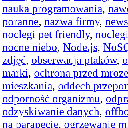
nauka programowania
,
naw
poranne
,
nazwa firmy
,
newsl
noclegi pet friendly
,
noclegi
nocne niebo
,
Node.js
,
NoS
zdjęć
,
obserwacja ptaków
,
o
marki
,
ochrona przed mroz
mieszkania
,
oddech przepo
odporność organizmu
,
odpr
odzyskiwanie danych
,
offb
na parapecie
,
ogrzewanie mi