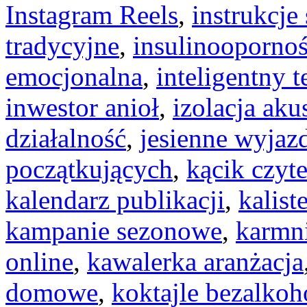
Instagram Reels
,
instrukcj
tradycyjne
,
insulinooporno
emocjonalna
,
inteligentny t
inwestor anioł
,
izolacja aku
działalność
,
jesienne wyjaz
początkujących
,
kącik czyte
kalendarz publikacji
,
kalist
kampanie sezonowe
,
karmni
online
,
kawalerka aranżacja
domowe
,
koktajle bezalko