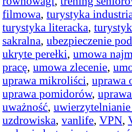
równowagi
,
trening senior
filmowa
,
turystyka industri
turystyka literacka
,
turysty
sakralna
,
ubezpieczenie po
ukryte perełki
,
umowa naj
pracę
,
umowa zlecenie
,
um
uprawa mikroliści
,
uprawa 
uprawa pomidorów
,
uprawa
uważność
,
uwierzytelniani
uzdrowiska
,
vanlife
,
VPN
,