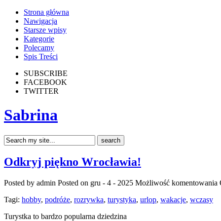
Strona główna
Nawigacja
Starsze wpisy
Kategorie
Polecamy
Spis Treści
SUBSCRIBE
FACEBOOK
TWITTER
Sabrina
Odkryj piękno Wrocławia!
Posted by admin
Posted on gru - 4 - 2025
Możliwość komentowania
Tagi:
hobby
,
podróże
,
rozrywka
,
turystyka
,
urlop
,
wakacje
,
wczasy
Turystka to bardzo popularna dziedzina