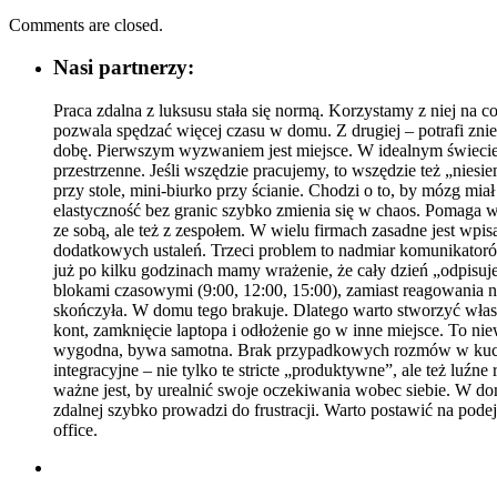
Comments are closed.
Nasi partnerzy:
Praca zdalna z luksusu stała się normą. Korzystamy z niej na c
pozwala spędzać więcej czasu w domu. Z drugiej – potrafi zn
dobę. Pierwszym wyzwaniem jest miejsce. W idealnym świecie 
przestrzenne. Jeśli wszędzie pracujemy, to wszędzie też „nies
przy stole, mini-biurko przy ścianie. Chodzi o to, by mózg mi
elastyczność bez granic szybko zmienia się w chaos. Pomaga wy
ze sobą, ale też z zespołem. W wielu firmach zasadne jest wpi
dodatkowych ustaleń. Trzeci problem to nadmiar komunikatorów
już po kilku godzinach mamy wrażenie, że cały dzień „odpisu
blokami czasowymi (9:00, 12:00, 15:00), zamiast reagowania na
skończyła. W domu tego brakuje. Dlatego warto stworzyć własn
kont, zamknięcie laptopa i odłożenie go w inne miejsce. To nie
wygodna, bywa samotna. Brak przypadkowych rozmów w kuchni,
integracyjne – nie tylko te stricte „produktywne”, ale też l
ważne jest, by urealnić swoje oczekiwania wobec siebie. W do
zdalnej szybko prowadzi do frustracji. Warto postawić na pode
office.