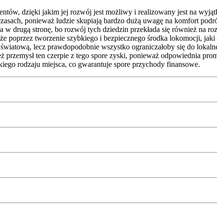
mentów, dzięki jakim jej rozwój jest możliwy i realizowany jest na wy
czasach, ponieważ ludzie skupiają bardzo dużą uwagę na komfort podró
 w drugą stronę, bo rozwój tych dziedzin przekłada się również na roz
kże poprzez tworzenie szybkiego i bezpiecznego środka lokomocji, jaki 
kalę światową, lecz prawdopodobnie wszystko ograniczałoby się do lok
 przemysł ten czerpie z tego spore zyski, ponieważ odpowiednia promo
kiego rodzaju miejsca, co gwarantuje spore przychody finansowe.